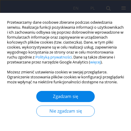
EN
PL
Przetwarzamy dane osobowe zbierane podczas odwiedzania
serwisu. Realizacja funkcji pozyskiwania informacji o użytkownikach
i ich zachowaniu odbywa się poprzez dobrowolnie wprowadzone w
formularzach informacje oraz zapisywanie w urządzeniach
końcowych plików cookies (tzw. ciasteczka). Dane, w tym pliki
cookies, wykorzystywane są w celu realizacji usług, zapewnienia
wygodnego korzystania ze strony oraz w celu monitorowania
ruchu zgodnie z
Polityką prywatności
. Dane są także zbierane i
przetwarzane przez narzędzie Google Analytics (
więcej
).
4/2012 vol. 46
Możesz zmienić ustawienia cookies w swojej przeglądarce.
Ograniczenie stosowania plików cookies w konfiguracji przeglądarki
ARTICLE
może wpłynąć na niektóre funkcjonalności dostępne na stronie.
Przeniesiony zespół
Zgadzam się
Münchausena w opinii sądowo-
Nie zgadzam się
psychiatrycznej – opis
przypadku i kontrowersje