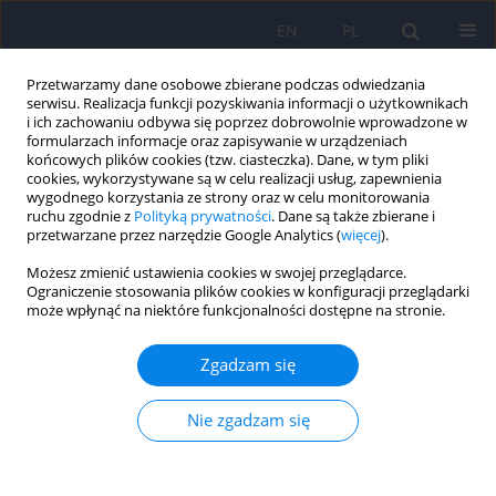
EN
PL
Przetwarzamy dane osobowe zbierane podczas odwiedzania
serwisu. Realizacja funkcji pozyskiwania informacji o użytkownikach
i ich zachowaniu odbywa się poprzez dobrowolnie wprowadzone w
formularzach informacje oraz zapisywanie w urządzeniach
końcowych plików cookies (tzw. ciasteczka). Dane, w tym pliki
cookies, wykorzystywane są w celu realizacji usług, zapewnienia
wygodnego korzystania ze strony oraz w celu monitorowania
ruchu zgodnie z
Polityką prywatności
. Dane są także zbierane i
przetwarzane przez narzędzie Google Analytics (
więcej
).
4/2015 vol. 49
Możesz zmienić ustawienia cookies w swojej przeglądarce.
Ograniczenie stosowania plików cookies w konfiguracji przeglądarki
może wpłynąć na niektóre funkcjonalności dostępne na stronie.
Od Redakcji
Zgadzam się
1
2
Nie zgadzam się
Dominika Dudek
,
Jerzy A. Sobański
,
3
Katarzyna Klasa
Więcej