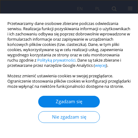
EN
PL
Przetwarzamy dane osobowe zbierane podczas odwiedzania
serwisu. Realizacja funkcji pozyskiwania informacji o użytkownikach
i ich zachowaniu odbywa się poprzez dobrowolnie wprowadzone w
formularzach informacje oraz zapisywanie w urządzeniach
końcowych plików cookies (tzw. ciasteczka). Dane, w tym pliki
cookies, wykorzystywane są w celu realizacji usług, zapewnienia
wygodnego korzystania ze strony oraz w celu monitorowania
ruchu zgodnie z
Polityką prywatności
. Dane są także zbierane i
przetwarzane przez narzędzie Google Analytics (
więcej
).
6/2011 vol. 45
Możesz zmienić ustawienia cookies w swojej przeglądarce.
Ograniczenie stosowania plików cookies w konfiguracji przeglądarki
ARTICLE
może wpłynąć na niektóre funkcjonalności dostępne na stronie.
Satysfakcja pacjentów i rodzin z
Zgadzam się
opieki środowiskowej – badanie
Nie zgadzam się
pilotażowe