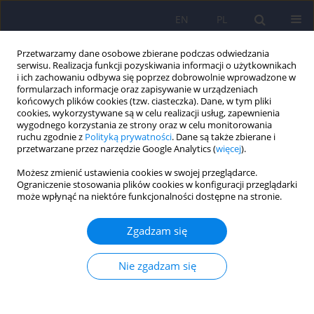
EN
PL
Przetwarzamy dane osobowe zbierane podczas odwiedzania
serwisu. Realizacja funkcji pozyskiwania informacji o użytkownikach
i ich zachowaniu odbywa się poprzez dobrowolnie wprowadzone w
formularzach informacje oraz zapisywanie w urządzeniach
końcowych plików cookies (tzw. ciasteczka). Dane, w tym pliki
cookies, wykorzystywane są w celu realizacji usług, zapewnienia
wygodnego korzystania ze strony oraz w celu monitorowania
ruchu zgodnie z
Polityką prywatności
. Dane są także zbierane i
przetwarzane przez narzędzie Google Analytics (
więcej
).
3/2013 vol. 47
Możesz zmienić ustawienia cookies w swojej przeglądarce.
Ograniczenie stosowania plików cookies w konfiguracji przeglądarki
EDITORIAL MATERIAL
może wpłynąć na niektóre funkcjonalności dostępne na stronie.
Od Redakcji
Zgadzam się
Nie zgadzam się
Katarzyna Marek
,
Jerzy Aleksandrowicz
Więcej