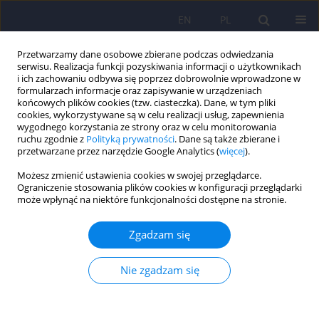
EN
PL
Przetwarzamy dane osobowe zbierane podczas odwiedzania
serwisu. Realizacja funkcji pozyskiwania informacji o użytkownikach
i ich zachowaniu odbywa się poprzez dobrowolnie wprowadzone w
formularzach informacje oraz zapisywanie w urządzeniach
końcowych plików cookies (tzw. ciasteczka). Dane, w tym pliki
cookies, wykorzystywane są w celu realizacji usług, zapewnienia
wygodnego korzystania ze strony oraz w celu monitorowania
ruchu zgodnie z
Polityką prywatności
. Dane są także zbierane i
przetwarzane przez narzędzie Google Analytics (
więcej
).
5/2012 vol. 46
Możesz zmienić ustawienia cookies w swojej przeglądarce.
Ograniczenie stosowania plików cookies w konfiguracji przeglądarki
ARTICLE
może wpłynąć na niektóre funkcjonalności dostępne na stronie.
Polska wersja narzędzia
Zgadzam się
obserwacyjnego do
Nie zgadzam się
diagnozowania autyzmu ADOS