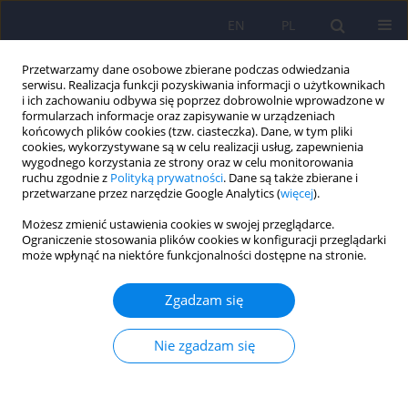
EN
PL
Przetwarzamy dane osobowe zbierane podczas odwiedzania
serwisu. Realizacja funkcji pozyskiwania informacji o użytkownikach
i ich zachowaniu odbywa się poprzez dobrowolnie wprowadzone w
formularzach informacje oraz zapisywanie w urządzeniach
końcowych plików cookies (tzw. ciasteczka). Dane, w tym pliki
cookies, wykorzystywane są w celu realizacji usług, zapewnienia
wygodnego korzystania ze strony oraz w celu monitorowania
ruchu zgodnie z
Polityką prywatności
. Dane są także zbierane i
przetwarzane przez narzędzie Google Analytics (
więcej
).
2/2007 vol. 41
Możesz zmienić ustawienia cookies w swojej przeglądarce.
Ograniczenie stosowania plików cookies w konfiguracji przeglądarki
ARTICLE
może wpłynąć na niektóre funkcjonalności dostępne na stronie.
Nauczanie oparte na
Zgadzam się
rozwiązywaniu problemów
Nie zgadzam się
(PBL) – możliwości
zastosowania w psychiatrii