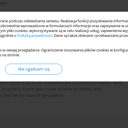
nska
ne podczas odwiedzania serwisu. Realizacja funkcji pozyskiwania informacj
obrowolnie wprowadzone w formularzach informacje oraz zapisywanie w u
 tym pliki cookies, wykorzystywane są w celu realizacji usług, zapewnienia 
 zgodnie z
Polityką prywatności
. Dane są także zbierane i przetwarzane prze
s w swojej przeglądarce. Ograniczenie stosowania plików cookies w konfigur
complications
 na stronie.
Nie zgadzam się
hiatric complications or intensive chemo- and radiotherapy,
who suffer from acute leukaemia are Successfully treated. Most
od disorders. These days a new scheme of chemo- and
 the mental state of the patients.