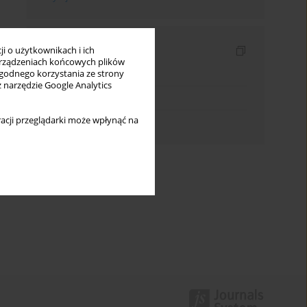
Indeksy
i o użytkownikach i ich
rządzeniach końcowych plików
Indeks słów kluczowych
wygodnego korzystania ze strony
z narzędzie Google Analytics
Indeks dziedzin
acji przeglądarki może wpłynąć na
Indeks autorów