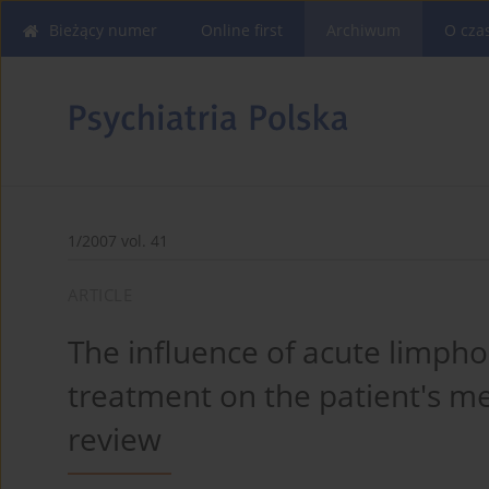
Bieżący numer
Online first
Archiwum
O cza
1/2007 vol. 41
ARTICLE
The influence of acute limpho
treatment on the patient's men
review