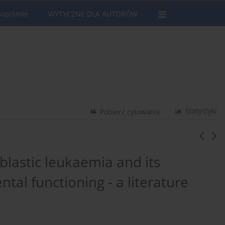
sopiśmie
WYTYCZNE DLA AUTORÓW
Statystyki
Pobierz cytowanie
blastic leukaemia and its
tal functioning - a literature