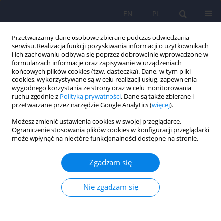
EN
PL
Przetwarzamy dane osobowe zbierane podczas odwiedzania
serwisu. Realizacja funkcji pozyskiwania informacji o użytkownikach
i ich zachowaniu odbywa się poprzez dobrowolnie wprowadzone w
formularzach informacje oraz zapisywanie w urządzeniach
końcowych plików cookies (tzw. ciasteczka). Dane, w tym pliki
cookies, wykorzystywane są w celu realizacji usług, zapewnienia
wygodnego korzystania ze strony oraz w celu monitorowania
ruchu zgodnie z
Polityką prywatności
. Dane są także zbierane i
przetwarzane przez narzędzie Google Analytics (
więcej
).
3/2007 vol. 41
Możesz zmienić ustawienia cookies w swojej przeglądarce.
Ograniczenie stosowania plików cookies w konfiguracji przeglądarki
ARTICLE
może wpłynąć na niektóre funkcjonalności dostępne na stronie.
Jadłowstręt psychiczny w
Zgadzam się
aspekcie mikromacierzy
Nie zgadzam się
oligonukleotydowych – badania
własne 377–386