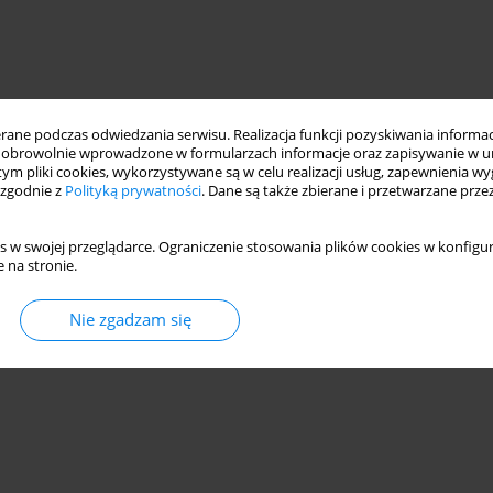
ne podczas odwiedzania serwisu. Realizacja funkcji pozyskiwania informacj
obrowolnie wprowadzone w formularzach informacje oraz zapisywanie w u
 tym pliki cookies, wykorzystywane są w celu realizacji usług, zapewnienia 
 zgodnie z
Polityką prywatności
. Dane są także zbierane i przetwarzane prze
s w swojej przeglądarce. Ograniczenie stosowania plików cookies w konfigur
 na stronie.
ns on frontotemporal dementia. Frontotemporal dementia (FTD) is
Nie zgadzam się
. The typical symptoms of FTD are behavioural disorders,
methods reveal atrophic lesions and hypometabolism of the