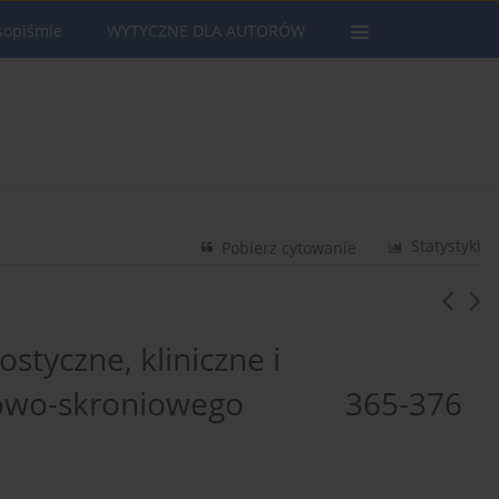
sopiśmie
WYTYCZNE DLA AUTORÓW
Statystyki
Pobierz cytowanie
tyczne, kliniczne i
czołowo-skroniowego 365-376