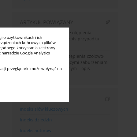
ARTYKUŁ POWIĄZANY
Trudności diagnostyczne otępienia
i o użytkownikach i ich
czołowo-skroniowego – opis przypadku
rządzeniach końcowych plików
377-382
wygodnego korzystania ze strony
z narzędzie Google Analytics
Wariant behawioralny otępienia czołowo-
skroniowego z dominującymi zaburzeniami
chodu w obrazie klinicznym – opis
acji przeglądarki może wpłynąć na
przypadku.
Indeksy
Indeks słów kluczowych
Indeks dziedzin
Indeks autorów