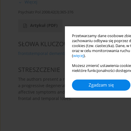
Więcej
Psychiatr Pol 2008;42(3):365-376
Artykuł
(PDF)
Przetwarzamy dane osobowe zbiera
zachowaniu odbywa się poprzez d
SŁOWA KLUCZOWE
cookies (tzw. ciasteczka). Dane, w
oraz w celu monitorowania ruchu
frontotemporal dementia
neurodegenerative diseases
(
więcej
).
Możesz zmienić ustawienia cookie
STRESZCZENIE
niektóre funkcjonalności dostępne
The authors present a review of the selected publicatio
Zgadzam się
a progressive degeneration of the central nervous system
affective symptoms and speech disorders. Neuroimaging 
frontal and temporal lobes.