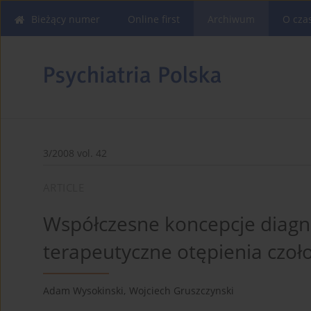
Bieżący numer
Online first
Archiwum
O cza
3/2008 vol. 42
ARTICLE
Współczesne koncepcje diagnos
terapeutyczne otępienia 
Adam Wysokinski
,
Wojciech Gruszczynski