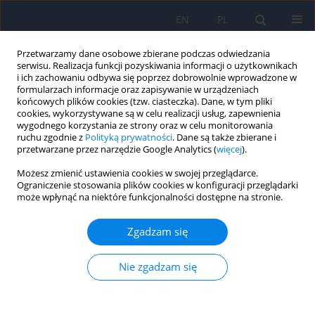
EN
PL
Przetwarzamy dane osobowe zbierane podczas odwiedzania
serwisu. Realizacja funkcji pozyskiwania informacji o użytkownikach
i ich zachowaniu odbywa się poprzez dobrowolnie wprowadzone w
formularzach informacje oraz zapisywanie w urządzeniach
końcowych plików cookies (tzw. ciasteczka). Dane, w tym pliki
cookies, wykorzystywane są w celu realizacji usług, zapewnienia
wygodnego korzystania ze strony oraz w celu monitorowania
ruchu zgodnie z
Polityką prywatności
. Dane są także zbierane i
przetwarzane przez narzędzie Google Analytics (
więcej
).
2/2014 vol. 48
Możesz zmienić ustawienia cookies w swojej przeglądarce.
Ograniczenie stosowania plików cookies w konfiguracji przeglądarki
ARTICLE
może wpłynąć na niektóre funkcjonalności dostępne na stronie.
Funkcjonowanie społeczne i
Zgadzam się
jakość życia u chorych na
Nie zgadzam się
schizofrenię: zależność z remisją
objawową i czasem trwania