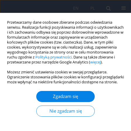
EN
PL
Przetwarzamy dane osobowe zbierane podczas odwiedzania
serwisu. Realizacja funkcji pozyskiwania informacji o użytkownikach
i ich zachowaniu odbywa się poprzez dobrowolnie wprowadzone w
formularzach informacje oraz zapisywanie w urządzeniach
końcowych plików cookies (tzw. ciasteczka). Dane, w tym pliki
cookies, wykorzystywane są w celu realizacji usług, zapewnienia
wygodnego korzystania ze strony oraz w celu monitorowania
ruchu zgodnie z
Polityką prywatności
. Dane są także zbierane i
przetwarzane przez narzędzie Google Analytics (
więcej
).
5/2012 vol. 46
Możesz zmienić ustawienia cookies w swojej przeglądarce.
Ograniczenie stosowania plików cookies w konfiguracji przeglądarki
ARTICLE
może wpłynąć na niektóre funkcjonalności dostępne na stronie.
Obraz transseksualistów typu
Zgadzam się
kobieta-mężczyzna w
Nie zgadzam się
społeczeństwie polskim