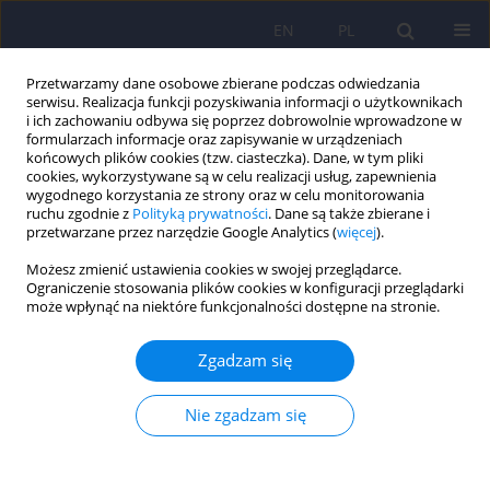
EN
PL
Przetwarzamy dane osobowe zbierane podczas odwiedzania
serwisu. Realizacja funkcji pozyskiwania informacji o użytkownikach
i ich zachowaniu odbywa się poprzez dobrowolnie wprowadzone w
formularzach informacje oraz zapisywanie w urządzeniach
końcowych plików cookies (tzw. ciasteczka). Dane, w tym pliki
cookies, wykorzystywane są w celu realizacji usług, zapewnienia
wygodnego korzystania ze strony oraz w celu monitorowania
ruchu zgodnie z
Polityką prywatności
. Dane są także zbierane i
przetwarzane przez narzędzie Google Analytics (
więcej
).
5/2012 vol. 46
Możesz zmienić ustawienia cookies w swojej przeglądarce.
Ograniczenie stosowania plików cookies w konfiguracji przeglądarki
ARTICLE
może wpłynąć na niektóre funkcjonalności dostępne na stronie.
Stadialne modele formowania
Zgadzam się
się tożsamości homoseksualnej.
Nie zgadzam się
Implikacje dla praktyki
terapeutycznej