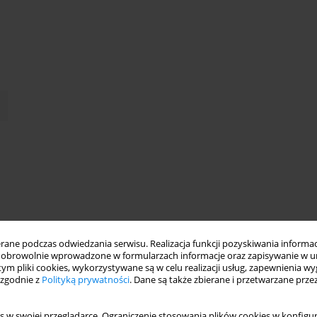
ne podczas odwiedzania serwisu. Realizacja funkcji pozyskiwania informacj
obrowolnie wprowadzone w formularzach informacje oraz zapisywanie w u
 tym pliki cookies, wykorzystywane są w celu realizacji usług, zapewnienia 
 zgodnie z
Polityką prywatności
. Dane są także zbierane i przetwarzane prze
s w swojej przeglądarce. Ograniczenie stosowania plików cookies w konfigur