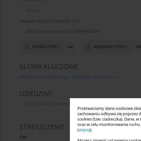
Więcej
Psychiatr Pol 2015;49(4):821-833
DOI:
https://doi.org/10.12740/PP/26078
Polski
(PDF)
Angielski
(PDF)
SŁOWA KLUCZOWE
zespół jelita drażliwego, edukacja, jakość życia
DZIEDZINY
Psychiatria środowiskowa
Przetwarzamy dane osobowe zbiera
zachowaniu odbywa się poprzez d
cookies (tzw. ciasteczka). Dane, w
oraz w celu monitorowania ruchu
STRESZCZENIE
(
więcej
).
Cel:
Możesz zmienić ustawienia cookie