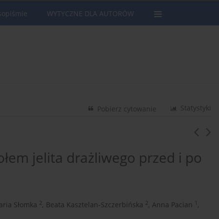
sopiśmie
WYTYCZNE DLA AUTORÓW
Statystyki
Pobierz cytowanie
ołem jelita drażliwego przed i po
2
2
1
aria Słomka
,
Beata Kasztelan-Szczerbińska
,
Anna Pacian
,