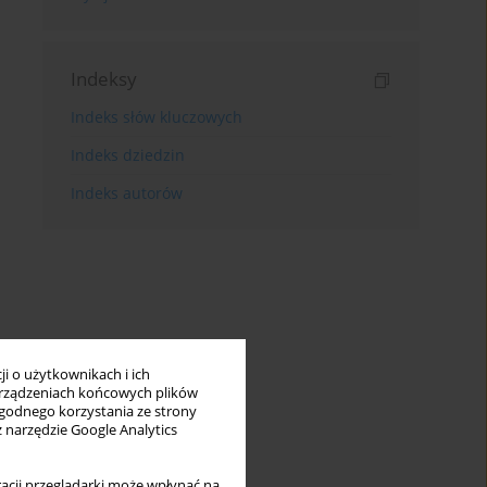
Indeksy
Indeks słów kluczowych
Indeks dziedzin
Indeks autorów
i o użytkownikach i ich
rządzeniach końcowych plików
wygodnego korzystania ze strony
z narzędzie Google Analytics
acji przeglądarki może wpłynąć na