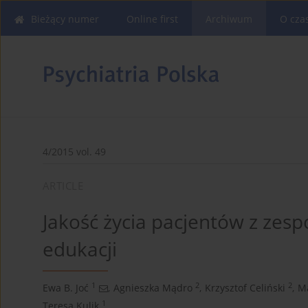
Bieżący numer
Online first
Archiwum
O cza
4/2015 vol. 49
ARTICLE
Jakość życia pacjentów z zesp
edukacji
1
2
2
Ewa B. Joć
,
Agnieszka Mądro
,
Krzysztof Celiński
,
M
1
Teresa Kulik