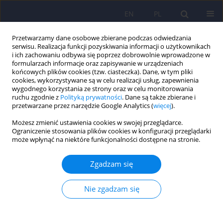
EN
PL
Przetwarzamy dane osobowe zbierane podczas odwiedzania
serwisu. Realizacja funkcji pozyskiwania informacji o użytkownikach
i ich zachowaniu odbywa się poprzez dobrowolnie wprowadzone w
formularzach informacje oraz zapisywanie w urządzeniach
końcowych plików cookies (tzw. ciasteczka). Dane, w tym pliki
cookies, wykorzystywane są w celu realizacji usług, zapewnienia
wygodnego korzystania ze strony oraz w celu monitorowania
ruchu zgodnie z
Polityką prywatności
. Dane są także zbierane i
przetwarzane przez narzędzie Google Analytics (
więcej
).
4/2015 vol. 49
Możesz zmienić ustawienia cookies w swojej przeglądarce.
Ograniczenie stosowania plików cookies w konfiguracji przeglądarki
może wpłynąć na niektóre funkcjonalności dostępne na stronie.
Znaczenie muzykoterapii w
Zgadzam się
rehabilitacji neurologicznej
Nie zgadzam się
1
Elżbieta Galińska