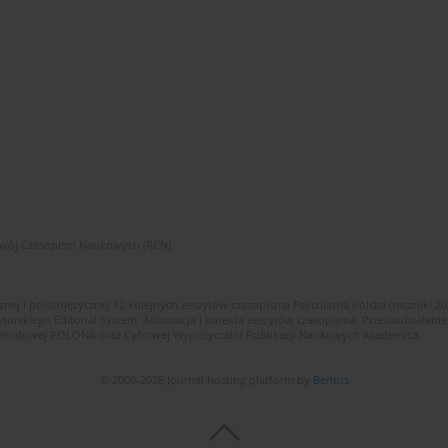
zwój Czasopism Naukowych (RCN)
znej i polskojęzycznej 12 kolejnych zeszytów czasopisma Psychiatria Polska (roczniki 2
skiego Editorial System. Adiustacja i korekta zeszytów czasopisma. Przeciwdziałanie
i Narodowej POLONA oraz Cyfrowej Wypożyczalni Publikacji Naukowych Academica.
© 2006-2026 Journal hosting platform by
Bentus