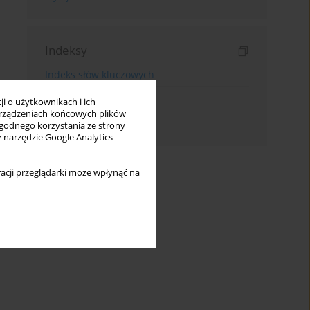
Indeksy
Indeks słów kluczowych
Indeks dziedzin
i o użytkownikach i ich
rządzeniach końcowych plików
Indeks autorów
wygodnego korzystania ze strony
z narzędzie Google Analytics
acji przeglądarki może wpłynąć na