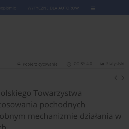
sopiśmie
WYTYCZNE DLA AUTORÓW
CC-BY 4.0
Statystyki
Pobierz cytowanie
 Polskiego Towarzystwa
stosowania pochodnych
dobnym mechanizmie działania w
ch