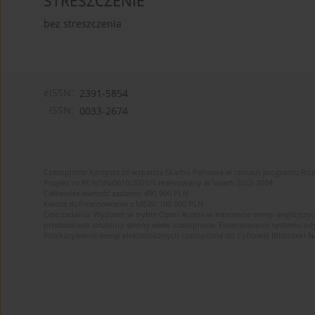
STRESZCZENIE
bez streszczenia
eISSN:
2391-5854
ISSN:
0033-2674
Czasopismo korzysta ze wsparcia Skarbu Państwa w ramach programu Ro
Projekt nr RCN/SN/0610/2021/1 realizowany w latach 2022-2024
Całkowita wartość zadania: 490 000 PLN
Kwota dofinansowania z MEiN: 100 000 PLN
Cele zadania: Wydanie w trybie Open Access w internecie wersji anglojęzyc
przebudowa struktury strony www czasopisma. Finansowanie systemu edytor
Przekazywanie wersji elektronicznych czasopisma do Cyfrowej Bibliotek