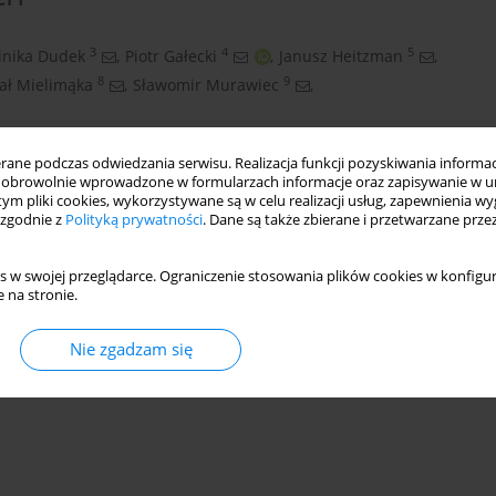
3
4
5
nika Dudek
,
Piotr Gałecki
,
Janusz Heitzman
,
8
9
ał Mielimąka
,
Sławomir Murawiec
,
ne podczas odwiedzania serwisu. Realizacja funkcji pozyskiwania informacj
obrowolnie wprowadzone w formularzach informacje oraz zapisywanie w u
 tym pliki cookies, wykorzystywane są w celu realizacji usług, zapewnienia 
 zgodnie z
Polityką prywatności
. Dane są także zbierane i przetwarzane prze
s w swojej przeglądarce. Ograniczenie stosowania plików cookies w konfigur
 na stronie.
Nie zgadzam się