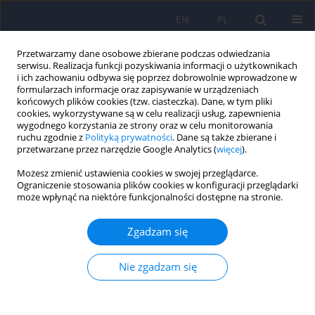
EN
PL
Przetwarzamy dane osobowe zbierane podczas odwiedzania
serwisu. Realizacja funkcji pozyskiwania informacji o użytkownikach
i ich zachowaniu odbywa się poprzez dobrowolnie wprowadzone w
formularzach informacje oraz zapisywanie w urządzeniach
końcowych plików cookies (tzw. ciasteczka). Dane, w tym pliki
cookies, wykorzystywane są w celu realizacji usług, zapewnienia
wygodnego korzystania ze strony oraz w celu monitorowania
ruchu zgodnie z
Polityką prywatności
. Dane są także zbierane i
przetwarzane przez narzędzie Google Analytics (
więcej
).
1/2019 vol. 53
Możesz zmienić ustawienia cookies w swojej przeglądarce.
Ograniczenie stosowania plików cookies w konfiguracji przeglądarki
LETTER
może wpłynąć na niektóre funkcjonalności dostępne na stronie.
List do redakcji. Powikłania
Zgadzam się
zakrzepowo-zatorowe w
Nie zgadzam się
psychiatrii z perspektywy
roszczeń prawnych