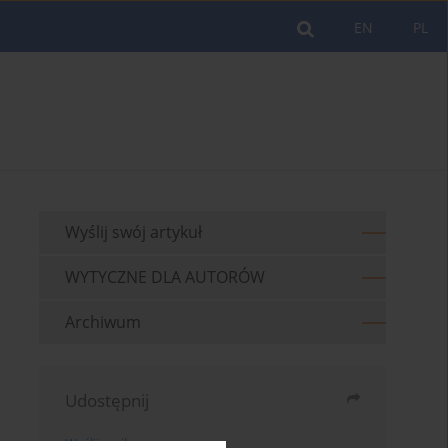
EN
PL
Wyślij swój artykuł
WYTYCZNE DLA AUTORÓW
Archiwum
Udostępnij
Wyślij mailem