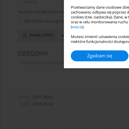
Więcej
Przetwarzamy dane osobowe zbiera
Psychiatr Pol 2025;59(1):153-159
zachowaniu odbywa się poprzez d
cookies (tzw. ciasteczka). Dane, w
DOI:
https://doi.org/10.12740/PP/199865
oraz w celu monitorowania ruchu
(
więcej
).
Polski
(PDF)
Angielski
(PDF)
Możesz zmienić ustawienia cookie
niektóre funkcjonalności dostępne
DZIEDZINY
Zgadzam się
Psychiatria środowiskowa
eISSN:
2391-5854
ISSN:
0033-2674