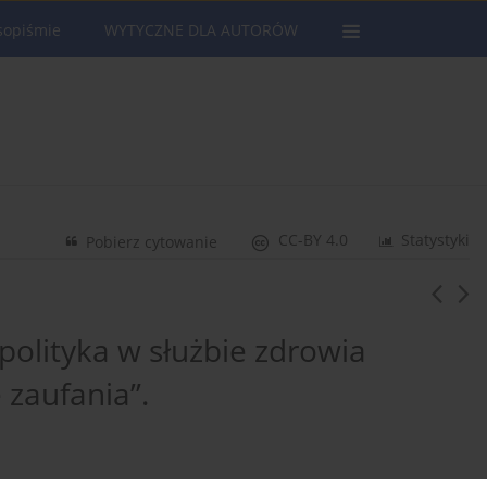
sopiśmie
WYTYCZNE DLA AUTORÓW
CC-BY 4.0
Statystyki
Pobierz cytowanie
 polityka w służbie zdrowia
e zaufania”.