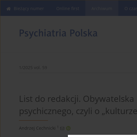
Bieżący numer
Online first
Archiwum
O cza
1/2025 vol. 59
List do redakcji. Obywatelska
psychicznego, czyli o „kulturz
1
Andrzej Cechnicki