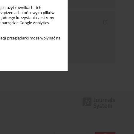
i o użytkownikach i ich
rządzeniach końcowych plików
wygodnego korzystania ze strony
Indeksy
z narzędzie Google Analytics
Indeks słów kluczowych
acji przeglądarki może wpłynąć na
Indeks dziedzin
Indeks autorów