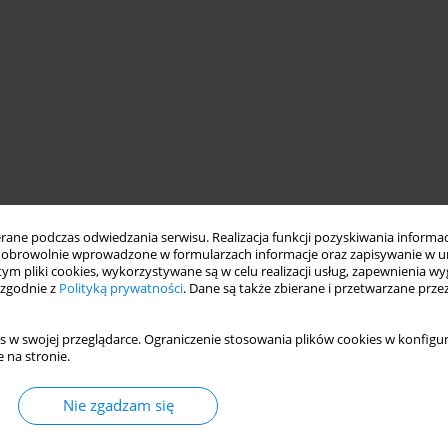
eating disorders
ne podczas odwiedzania serwisu. Realizacja funkcji pozyskiwania informacj
obrowolnie wprowadzone w formularzach informacje oraz zapisywanie w u
 tym pliki cookies, wykorzystywane są w celu realizacji usług, zapewnienia 
 zgodnie z
Polityką prywatności
. Dane są także zbierane i przetwarzane prze
concepts of object relations theory with the psychodramatic
norexia and bulimia nervosa) The author pays attention to the
s w swojej przeglądarce. Ograniczenie stosowania plików cookies w konfigur
thology of eating disorder from a medical perspective,
 na stronie.
ver psychodrama by Moreno Moreover she points to common
 and psychodynamic therapeutic techniques in individual and
Nie zgadzam się
he presented attempt of integrating psychotherapy based on
oreno can enlarge the repertoir of therapeutic techniques