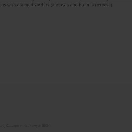
sons with eating disorders (anorexia and bulimia nervosa)
zwój Czasopism Naukowych (RCN)