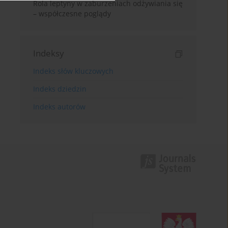
Rola leptyny w zaburzeniach odżywiania się
– współczesne poglądy
Indeksy
Indeks słów kluczowych
Indeks dziedzin
Indeks autorów