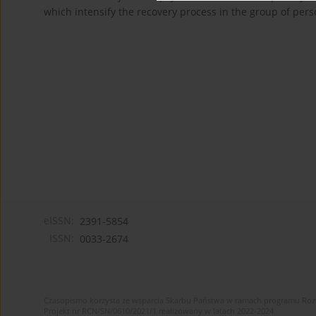
which intensify the recovery process in the group of per
eISSN:
2391-5854
ISSN:
0033-2674
Czasopismo korzysta ze wsparcia Skarbu Państwa w ramach programu Ro
Projekt nr RCN/SN/0610/2021/1 realizowany w latach 2022-2024