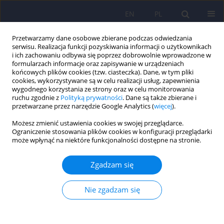
EN
PL
Przetwarzamy dane osobowe zbierane podczas odwiedzania
serwisu. Realizacja funkcji pozyskiwania informacji o użytkownikach
i ich zachowaniu odbywa się poprzez dobrowolnie wprowadzone w
formularzach informacje oraz zapisywanie w urządzeniach
końcowych plików cookies (tzw. ciasteczka). Dane, w tym pliki
cookies, wykorzystywane są w celu realizacji usług, zapewnienia
wygodnego korzystania ze strony oraz w celu monitorowania
ruchu zgodnie z
Polityką prywatności
. Dane są także zbierane i
przetwarzane przez narzędzie Google Analytics (
więcej
).
5/2015 vol. 49
Możesz zmienić ustawienia cookies w swojej przeglądarce.
Ograniczenie stosowania plików cookies w konfiguracji przeglądarki
ARTICLE
może wpłynąć na niektóre funkcjonalności dostępne na stronie.
Sprawozdanie: 16th
Zgadzam się
International
Nie zgadzam się
Neuropsychoanalysis Congress:
Plasticity and repetition [and