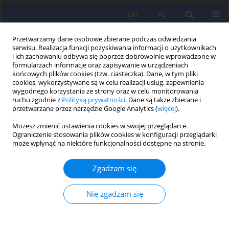
EN
PL
Przetwarzamy dane osobowe zbierane podczas odwiedzania
serwisu. Realizacja funkcji pozyskiwania informacji o użytkownikach
i ich zachowaniu odbywa się poprzez dobrowolnie wprowadzone w
formularzach informacje oraz zapisywanie w urządzeniach
końcowych plików cookies (tzw. ciasteczka). Dane, w tym pliki
cookies, wykorzystywane są w celu realizacji usług, zapewnienia
wygodnego korzystania ze strony oraz w celu monitorowania
ruchu zgodnie z
Polityką prywatności
. Dane są także zbierane i
przetwarzane przez narzędzie Google Analytics (
więcej
).
4/2015 vol. 49
Możesz zmienić ustawienia cookies w swojej przeglądarce.
Ograniczenie stosowania plików cookies w konfiguracji przeglądarki
może wpłynąć na niektóre funkcjonalności dostępne na stronie.
Sprawozdanie z konferencji:
Zgadzam się
Postępy Biomedycyny i
Nie zgadzam się
Neuromedycyny. Warsztat z
Laureatem Nagrody Nobla