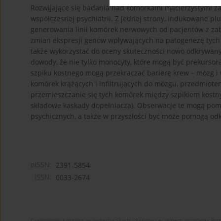
Rozwijające się badania nad komórkami macierzystymi 
współczesnej psychiatrii. Z jednej strony, indukowane p
generowania linii komórek nerwowych od pacjentów z za
zmian ekspresji genów wpływających na patogenezę tych
także wykorzystać do oceny skuteczności nowo odkrywany
dowody, że nie tylko monocyty, które mogą być prekursor
szpiku kostnego mogą przekraczać barierę krew – mózg 
komórek krążących i infiltrujących do mózgu, przedmiot
przemieszczanie się tych komórek między szpikiem kostny
składowe kaskady dopełniacza). Obserwacje te mogą pom
psychicznych, a także w przyszłości być może pomogą od
eISSN:
2391-5854
ISSN:
0033-2674
Czasopismo korzysta ze wsparcia Skarbu Państwa w ramach programu Ro