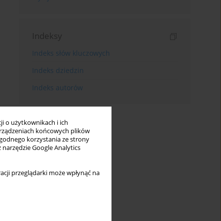
Indeksy
Indeks słów kluczowych
Indeks dziedzin
Indeks autorów
i o użytkownikach i ich
rządzeniach końcowych plików
wygodnego korzystania ze strony
z narzędzie Google Analytics
acji przeglądarki może wpłynąć na