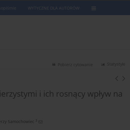
sopiśmie
WYTYCZNE DLA AUTORÓW
Statystyki
Pobierz cytowanie
rzystymi i ich rosnący wpływ na
3
erzy Samochowiec