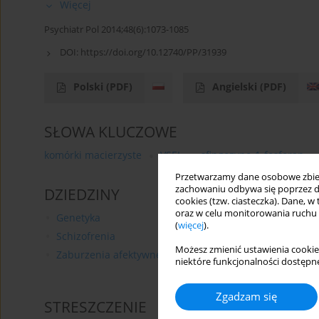
Więcej
Psychiatr Pol 2014;48(6):1073-1085
DOI:
https://doi.org/10.12740/PP/31939
Polski
(PDF)
Angielski
(PDF)
SŁOWA KLUCZOWE
komórki macierzyste
VSEL
sfingozyno-1-fosforan
Przetwarzamy dane osobowe zbiera
zachowaniu odbywa się poprzez d
DZIEDZINY
cookies (tzw. ciasteczka). Dane, w
oraz w celu monitorowania ruchu
Genetyka
(
więcej
).
Schizofrenia
Możesz zmienić ustawienia cookie
Zaburzenia afektywne
niektóre funkcjonalności dostępne
Zgadzam się
STRESZCZENIE