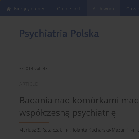
Bieżący numer
Online first
Archiwum
O cza
6/2014 vol. 48
ARTICLE
Badania nad komórkami macie
współczesną psychiatrię
1
2
Mariusz Z. Ratajczak
,
Jolanta Kucharska-Mazur
,
J