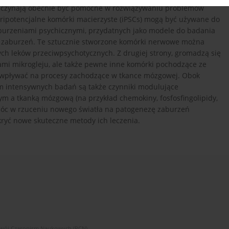
zaczynają obecnie być pomocne w rozwiązywaniu problemów
luripotencjalne komórki macierzyste (iPSCs) mogą być używane do
burzeniami psychicznymi, przydatnych jako modele do badania
 zaburzeń. Te sztucznie stworzone komórki nerwowe można
ch leków przeciwpsychotycznych. Z drugiej strony, gromadzą się
ami mikrogleju, ale także pewne inne komórki pochodzące ze
i wpływać na procesy zachodzące w tkance mózgowej. Obok
em intensywnych badań są także czynniki modulujące
m a tkanką mózgową (na przykład chemokiny, fosfosfingolipidy,
óc w rzuceniu nowego światła na patogenezę zaburzeń
kryć nowe skuteczne metody ich leczenia.
zwój Czasopism Naukowych (RCN)