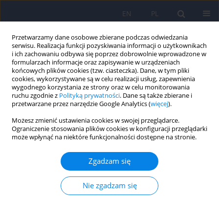
EN
PL
Przetwarzamy dane osobowe zbierane podczas odwiedzania
serwisu. Realizacja funkcji pozyskiwania informacji o użytkownikach
i ich zachowaniu odbywa się poprzez dobrowolnie wprowadzone w
formularzach informacje oraz zapisywanie w urządzeniach
końcowych plików cookies (tzw. ciasteczka). Dane, w tym pliki
cookies, wykorzystywane są w celu realizacji usług, zapewnienia
wygodnego korzystania ze strony oraz w celu monitorowania
ruchu zgodnie z
Polityką prywatności
. Dane są także zbierane i
przetwarzane przez narzędzie Google Analytics (
więcej
).
6/2008 vol. 42
Możesz zmienić ustawienia cookies w swojej przeglądarce.
Ograniczenie stosowania plików cookies w konfiguracji przeglądarki
ARTICLE
może wpłynąć na niektóre funkcjonalności dostępne na stronie.
Zaburzenia procesów
Zgadzam się
poznawczych obserwowane u
Nie zgadzam się
pacjentów z przewlekłym
zapaleniem wątroby typu C w