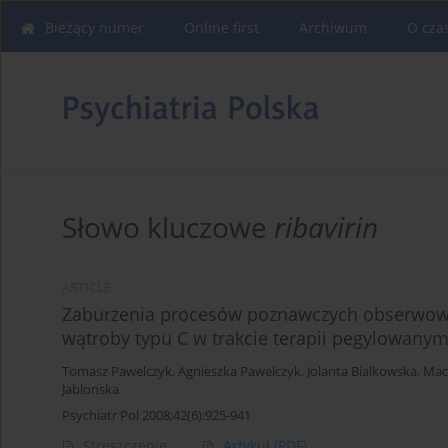
Bieżący numer
Online first
Archiwum
O cza
Słowo kluczowe
ribavirin
ARTICLE
Zaburzenia procesów poznawczych obserwowa
wątroby typu C w trakcie terapii pegylowa
Tomasz Pawelczyk
,
Agnieszka Pawelczyk
,
Jolanta Bialkowska
,
Maci
Jablonska
Psychiatr Pol 2008;42(6):925-941
Streszczenie
Artykuł
(PDF)