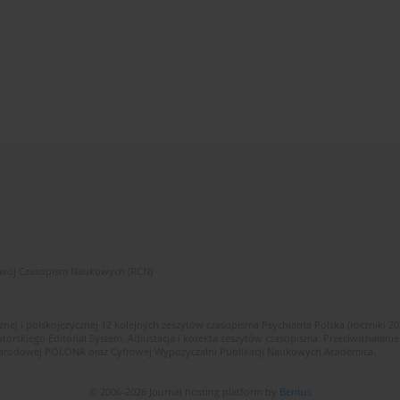
zwój Czasopism Naukowych (RCN)
znej i polskojęzycznej 12 kolejnych zeszytów czasopisma Psychiatria Polska (roczniki 2
skiego Editorial System. Adiustacja i korekta zeszytów czasopisma. Przeciwdziałanie
i Narodowej POLONA oraz Cyfrowej Wypożyczalni Publikacji Naukowych Academica.
© 2006-2026 Journal hosting platform by
Bentus