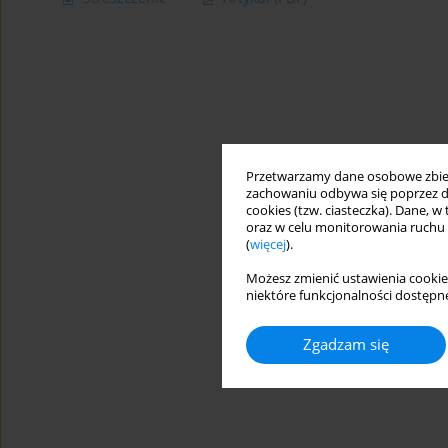
Przetwarzamy dane osobowe zbiera
zachowaniu odbywa się poprzez d
cookies (tzw. ciasteczka). Dane, w
oraz w celu monitorowania ruchu
(
więcej
).
Możesz zmienić ustawienia cookie
niektóre funkcjonalności dostępne
Zgadzam się