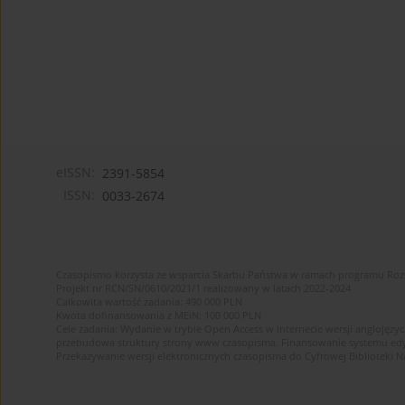
eISSN:
2391-5854
ISSN:
0033-2674
Czasopismo korzysta ze wsparcia Skarbu Państwa w ramach programu Ro
Projekt nr RCN/SN/0610/2021/1 realizowany w latach 2022-2024
Całkowita wartość zadania: 490 000 PLN
Kwota dofinansowania z MEiN: 100 000 PLN
Cele zadania: Wydanie w trybie Open Access w internecie wersji anglojęzyc
przebudowa struktury strony www czasopisma. Finansowanie systemu edytor
Przekazywanie wersji elektronicznych czasopisma do Cyfrowej Bibliotek