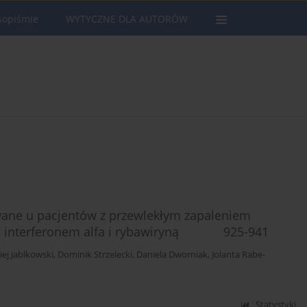
sopiśmie
WYTYCZNE DLA AUTORÓW
ne u pacjentów z przewlekłym zapaleniem
nym interferonem alfa i rybawiryną 925-941
ej Jablkowski
,
Dominik Strzelecki
,
Daniela Dworniak
,
Jolanta Rabe-
Statystyki