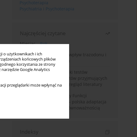
Psychoterapia
Psychiatria i Psychoterapia
Najczęściej czytane
Miesiąc
Rok
i o użytkownikach i ich
Leczenie bezsenności – wpływ trazodonu i
rządzeniach końcowych plików
leków nasennych na sen
wygodnego korzystania ze strony
z narzędzie Google Analytics
Fałszywie dodatnie wyniki testów
narkotykowych u pacjentów przyjmujących
leki psychotropowe – przegląd literatury
acji przeglądarki może wpłynąć na
Montrealska Skala Oceny Funkcji
Poznawczych MoCA 7.2.– polska adaptacja
metody i badania nad równoważnością
Indeksy