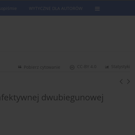
sopiśmie
WYTYCZNE DLA AUTORÓW
CC-BY 4.0
Statystyki
Pobierz cytowanie
 afektywnej dwubiegunowej