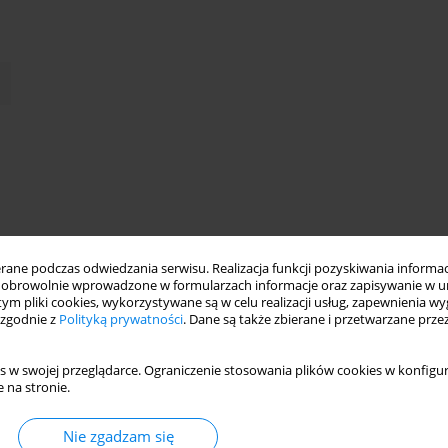
ne podczas odwiedzania serwisu. Realizacja funkcji pozyskiwania informacj
obrowolnie wprowadzone w formularzach informacje oraz zapisywanie w u
 tym pliki cookies, wykorzystywane są w celu realizacji usług, zapewnienia 
 zgodnie z
Polityką prywatności
. Dane są także zbierane i przetwarzane prze
s w swojej przeglądarce. Ograniczenie stosowania plików cookies w konfigur
chorobą maniakalno-depresyjną charakteryzuje się okresowym
 na stronie.
tywności i motywacji do działania (manii i depresji) niekiedy
ch utrzymywanie się w procesie ewolucji może świadczyć o
Nie zgadzam się
 przystosowanie do niekorzystnej sytuacji zewnętrznej