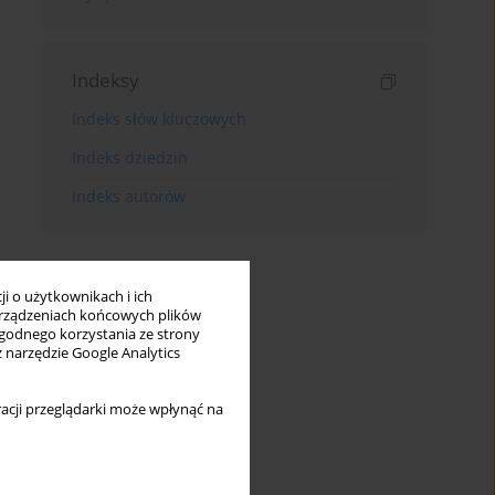
Indeksy
Indeks słów kluczowych
Indeks dziedzin
Indeks autorów
i o użytkownikach i ich
rządzeniach końcowych plików
wygodnego korzystania ze strony
z narzędzie Google Analytics
acji przeglądarki może wpłynąć na