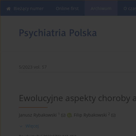
Bieżący numer
Online first
Archiwum
O cza
5/2023 vol. 57
Ewolucyjne aspekty choroby
1
2
Janusz Rybakowski
,
Filip Rybakowski
Więcej