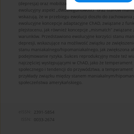
(depresja) oraz mobilizację organizmu w obliczu dostępno
ewolucyjny aspekt „dwubiegunowości” oraz stanów mania
wskazują, że w przebiegu ewolucji doszło do zachowani
ewolucyjne koncepcje adaptacyjne ChAD, związane z fu
plejstocenu, jak również koncepcje „mismatch” związane
warunków. Przedstawiono ewolucyjne korzyści stanu mani
depresji, wskazujące na możliwość związku ze zwiększen
stanu maniakalnego/hipomaniakalnego, jak zwiększona ak
podejmowanie ryzyka. Sukces reprodukcyjny może też wi
najczęściej występującymi w ChAD, jako że temperament
społecznego i tendencji do przywództwa, a temperament 
przykłady związku między stanem maniakalnym/hipomani
społeczeństwa amerykańskiego.
eISSN:
2391-5854
ISSN:
0033-2674