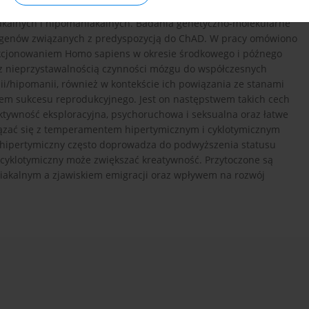
ści zasobów (mania). W artykule główny nacisk jest położony na
kalnych i hipomaniakalnych. Badania genetyczno-molekularne
a genów związanych z predyspozycją do ChAD. W pracy omówiono
nkcjonowaniem Homo sapiens w okresie środkowego i późnego
 z nieprzystawalnością czynności mózgu do współczesnych
i/hipomanii, również w kontekście ich powiązania ze stanami
iem sukcesu reprodukcyjnego. Jest on następstwem takich cech
tywność eksploracyjna, psychoruchowa i seksualna oraz łatwe
ązać się z temperamentem hipertymicznym i cyklotymicznym
 hipertymiczny często doprowadza do podwyższenia statusu
cyklotymiczny może zwiększać kreatywność. Przytoczone są
akalnym a zjawiskiem emigracji oraz wpływem na rozwój