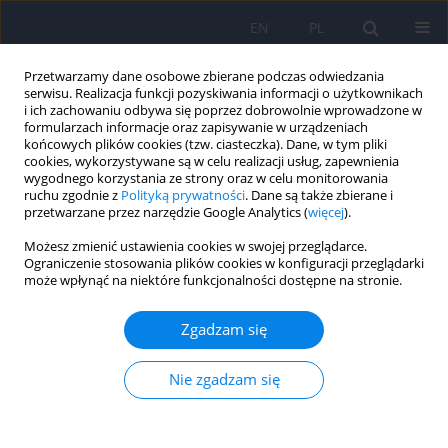
EN
PL
Przetwarzamy dane osobowe zbierane podczas odwiedzania
serwisu. Realizacja funkcji pozyskiwania informacji o użytkownikach
i ich zachowaniu odbywa się poprzez dobrowolnie wprowadzone w
formularzach informacje oraz zapisywanie w urządzeniach
końcowych plików cookies (tzw. ciasteczka). Dane, w tym pliki
cookies, wykorzystywane są w celu realizacji usług, zapewnienia
wygodnego korzystania ze strony oraz w celu monitorowania
ruchu zgodnie z
Polityką prywatności
. Dane są także zbierane i
przetwarzane przez narzędzie Google Analytics (
więcej
).
6/2012 vol. 46
Możesz zmienić ustawienia cookies w swojej przeglądarce.
Ograniczenie stosowania plików cookies w konfiguracji przeglądarki
ARTICLE
może wpłynąć na niektóre funkcjonalności dostępne na stronie.
Rozpoznawanie emocjonalnej
Zgadzam się
ekspresji mimicznej przez osoby
Nie zgadzam się
chore na schizofrenię