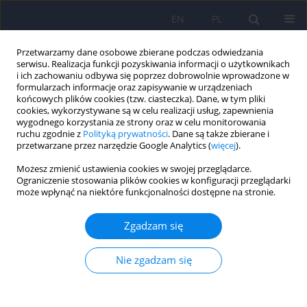
EN
PL
Przetwarzamy dane osobowe zbierane podczas odwiedzania
serwisu. Realizacja funkcji pozyskiwania informacji o użytkownikach
i ich zachowaniu odbywa się poprzez dobrowolnie wprowadzone w
formularzach informacje oraz zapisywanie w urządzeniach
końcowych plików cookies (tzw. ciasteczka). Dane, w tym pliki
cookies, wykorzystywane są w celu realizacji usług, zapewnienia
wygodnego korzystania ze strony oraz w celu monitorowania
ruchu zgodnie z
Polityką prywatności
. Dane są także zbierane i
przetwarzane przez narzędzie Google Analytics (
więcej
).
5/2021 vol. 55
Możesz zmienić ustawienia cookies w swojej przeglądarce.
Ograniczenie stosowania plików cookies w konfiguracji przeglądarki
ARTICLE
może wpłynąć na niektóre funkcjonalności dostępne na stronie.
Częstość choroby refluksowej u
Zgadzam się
pacjentek z jadłowstrętem
Nie zgadzam się
psychicznym