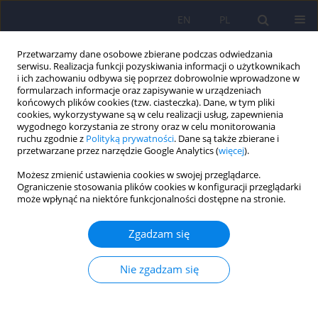
EN
PL
Przetwarzamy dane osobowe zbierane podczas odwiedzania
serwisu. Realizacja funkcji pozyskiwania informacji o użytkownikach
i ich zachowaniu odbywa się poprzez dobrowolnie wprowadzone w
formularzach informacje oraz zapisywanie w urządzeniach
końcowych plików cookies (tzw. ciasteczka). Dane, w tym pliki
cookies, wykorzystywane są w celu realizacji usług, zapewnienia
wygodnego korzystania ze strony oraz w celu monitorowania
ruchu zgodnie z
Polityką prywatności
. Dane są także zbierane i
przetwarzane przez narzędzie Google Analytics (
więcej
).
2/2023 vol. 57
Możesz zmienić ustawienia cookies w swojej przeglądarce.
Ograniczenie stosowania plików cookies w konfiguracji przeglądarki
może wpłynąć na niektóre funkcjonalności dostępne na stronie.
Mikrobiota jelitowa i markery
Zgadzam się
związane z integralnością
Nie zgadzam się
bariery jelitowej u pacjentów z
jadłowstrętem psychicznym: