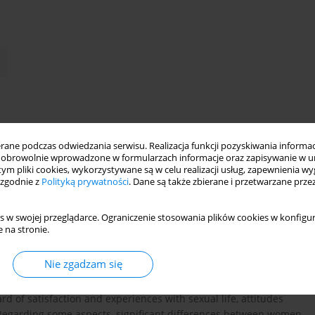
xuality disorders
ne podczas odwiedzania serwisu. Realizacja funkcji pozyskiwania informacj
obrowolnie wprowadzone w formularzach informacje oraz zapisywanie w u
 tym pliki cookies, wykorzystywane są w celu realizacji usług, zapewnienia 
 zgodnie z
Polityką prywatności
. Dane są także zbierane i przetwarzane prze
athology, as well as own sexual health of medical doctors
patients about their sexual disorders. Therefore the authors
s w swojej przeglądarce. Ograniczenie stosowania plików cookies w konfigur
ng sexual health and development of Medical Faculty students.
 na stronie.
pment and sex life of IVth grade medical students. Methods. We
 Sexual Life (KSS2), an instrument created to assess sexual
Nie zgadzam się
Medical students filled the questionnaire when attending the
otherapy. Results. Analysis of the collected data revealed a
ard of satisfaction and experiences with sexual life, attitudes
. Regarding some aspects, significant differences between women