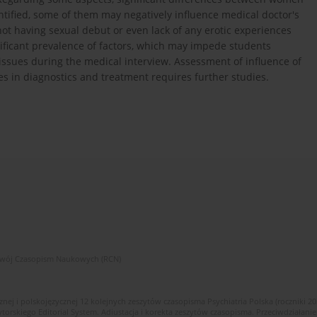
ntified, some of them may negatively influence medical doctor's
ot having sexual debut or even lack of any erotic experiences
gnificant prevalence of factors, which may impede students
 issues during the medical interview. Assessment of influence of
es in diagnostics and treatment requires further studies.
zwój Czasopism Naukowych (RCN)
znej i polskojęzycznej 12 kolejnych zeszytów czasopisma Psychiatria Polska (roczniki 2
skiego Editorial System. Adiustacja i korekta zeszytów czasopisma. Przeciwdziałanie