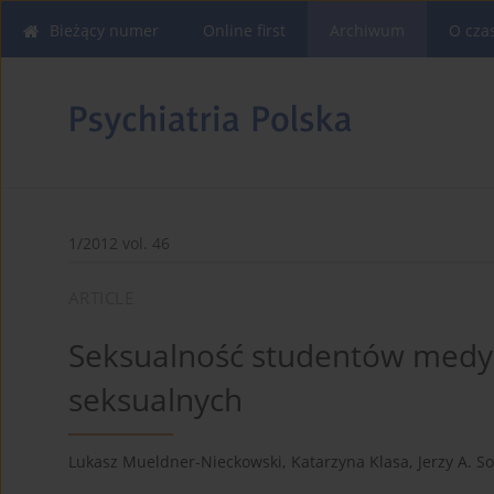
Bieżący numer
Online first
Archiwum
O cza
1/2012 vol. 46
ARTICLE
Seksualność studentów medycy
seksualnych
Lukasz Mueldner-Nieckowski
,
Katarzyna Klasa
,
Jerzy A. S