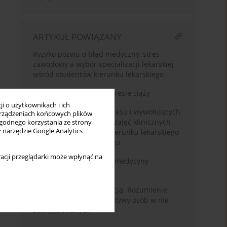
ARTYKUŁ POWIĄZANY
Ryzyko pozwu o błąd medyczny, stres
zawodowy a wybór specjalizacji lekarskiej
wśród studentów kierunku lekarskiego
Seksualność kobiet w okresie ciąży
i o użytkownikach i ich
Porównanie poziomu stresu i wywołujących
rządzeniach końcowych plików
go czynników w okresie zajęć klinicznych
wygodnego korzystania ze strony
z narzędzie Google Analytics
pomiędzy studentami kierunku lekarskiego
i lekarsko-dentystycznego
acji przeglądarki może wpłynąć na
Seksualność studentów medycyny –
przekonania i postawy
Między rolą a identyfikacją. Rozumienie
praktyk BDSM z perspektywy osób w nie
zaangażowanych