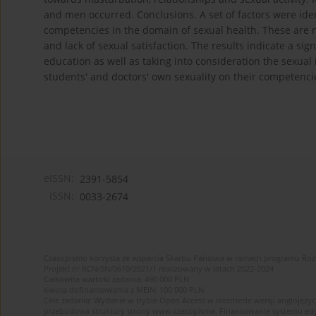
and men occurred. Conclusions. A set of factors were ide
competencies in the domain of sexual health. These are n
and lack of sexual satisfaction. The results indicate a si
education as well as taking into consideration the sexual
students' and doctors' own sexuality on their competenci
eISSN:
2391-5854
ISSN:
0033-2674
Czasopismo korzysta ze wsparcia Skarbu Państwa w ramach programu Ro
Projekt nr RCN/SN/0610/2021/1 realizowany w latach 2022-2024
Całkowita wartość zadania: 490 000 PLN
Kwota dofinansowania z MEiN: 100 000 PLN
Cele zadania: Wydanie w trybie Open Access w internecie wersji anglojęzyc
przebudowa struktury strony www czasopisma. Finansowanie systemu edytor