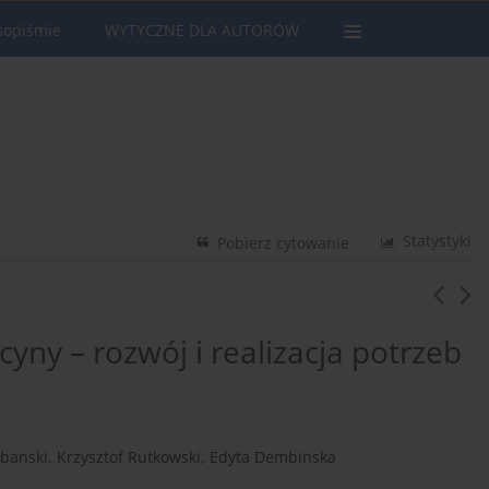
sopiśmie
WYTYCZNE DLA AUTORÓW
Statystyki
Pobierz cytowanie
ny – rozwój i realizacja potrzeb
obanski
,
Krzysztof Rutkowski
,
Edyta Dembinska