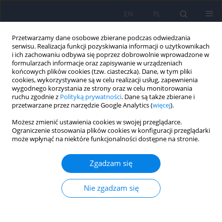
EN
PL
Przetwarzamy dane osobowe zbierane podczas odwiedzania
serwisu. Realizacja funkcji pozyskiwania informacji o użytkownikach
i ich zachowaniu odbywa się poprzez dobrowolnie wprowadzone w
formularzach informacje oraz zapisywanie w urządzeniach
końcowych plików cookies (tzw. ciasteczka). Dane, w tym pliki
cookies, wykorzystywane są w celu realizacji usług, zapewnienia
wygodnego korzystania ze strony oraz w celu monitorowania
ruchu zgodnie z
Polityką prywatności
. Dane są także zbierane i
przetwarzane przez narzędzie Google Analytics (
więcej
).
Słowo kluczowe
nicotine
Możesz zmienić ustawienia cookies w swojej przeglądarce.
Ograniczenie stosowania plików cookies w konfiguracji przeglądarki
może wpłynąć na niektóre funkcjonalności dostępne na stronie.
ARTICLE
Nikotyna a schizofrenia – przegląd badań
Zgadzam się
737-744
Leszek Bidzan
Nie zgadzam się
Psychiatr Pol 2007;41(5):737-744
Statystyki