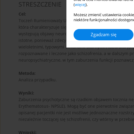
STRESZCZENIE
(
więcej
).
Cel:
Możesz zmienić ustawienia cookie
niektóre funkcjonalności dostępne
Toczeń Rumieniowaty Układowy (Systemic Lupus Erythemat
która charakteryzuje się obrazem klinicznym obejmując
występują objawy neuropsychiatryczne. Zaburzenia psych
Zgadzam się
istotne, ponieważ zdecydowanie pogarszają rokowanie w c
wieloletnimi, typowymi zmianami skórnymi i laboratoryjny
rozpoznawane i leczone jako schizofrenia, a w dalszym p
neuropsychiatryczne, w tym zaburzenia funkcji poznawczy
Metoda:
Analiza przypadku.
Wyniki:
Zaburzenia psychotyczne są rzadkim objawem tocznia ne
Erythematosus- NPSLE). Mogą być one pierwotnie związan
opisanej pacjentki nie jest możliwe jednoznaczne rozstr
niezależnie toczącej się schizofrenii, czy wtórny w przebi
Wnioski: