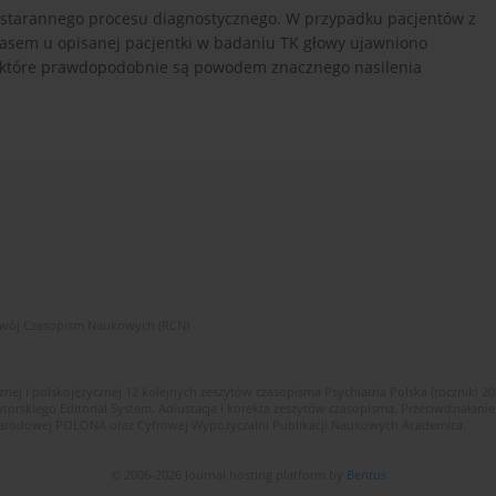
ć starannego procesu diagnostycznego. W przypadku pacjentów z
asem u opisanej pacjentki w badaniu TK głowy ujawniono
, które prawdopodobnie są powodem znacznego nasilenia
zwój Czasopism Naukowych (RCN)
znej i polskojęzycznej 12 kolejnych zeszytów czasopisma Psychiatria Polska (roczniki 2
skiego Editorial System. Adiustacja i korekta zeszytów czasopisma. Przeciwdziałanie
i Narodowej POLONA oraz Cyfrowej Wypożyczalni Publikacji Naukowych Academica.
© 2006-2026 Journal hosting platform by
Bentus