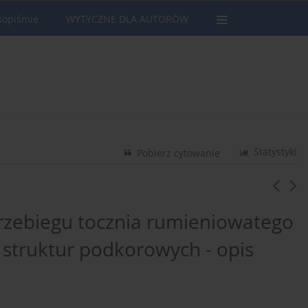
sopiśmie
WYTYCZNE DLA AUTORÓW
Statystyki
Pobierz cytowanie
rzebiegu tocznia rumieniowatego
struktur podkorowych - opis