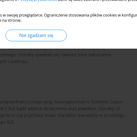
s w swojej przeglądarce. Ograniczenie stosowania plików cookies w konfigur
 na stronie.
osus- SLE) jest autoimmunologiczną chorobą tkanki łącznej,
ym objawy uszkodzenia wielu układów lub narządów. Nierzadko
otyczne występuje najrzadziej. Objawy neuropsychiatryczne są
Nie zgadzam się
horobie.Celem tej pracy jest przedstawienie pacjentki z
mi SLE, u której wystąpiły zaburzenia psychotyczne
rzebiegu choroby ujawniły się również inne zaburzenia
ch i nastroju.
uropsychiatrycznego (ang. Neuropsychiatric Systemic Lupus
e z SLE bądź wtórne do leczenia oraz powikłań choroby. U
zygnięcie czy psychoza miała charakter pierwotny w przebiegu
egu SLE.