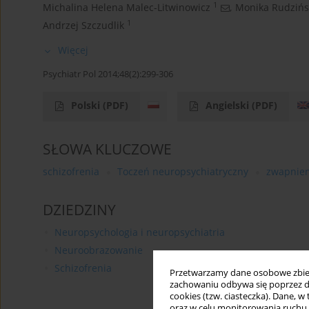
1
Michalina Helena Malec-Litwinowicz
,
Monika Rudzińs
1
Andrzej Szczudlik
Więcej
Psychiatr Pol 2014;48(2):299-306
Polski
(PDF)
Angielski
(PDF)
SŁOWA KLUCZOWE
schizofrenia
Toczeń neuropsychiatryczny
zwapnien
DZIEDZINY
Neuropsychologia i neuropsychiatria
Neuroobrazowanie
Schizofrenia
Przetwarzamy dane osobowe zbiera
zachowaniu odbywa się poprzez d
cookies (tzw. ciasteczka). Dane, w
oraz w celu monitorowania ruchu