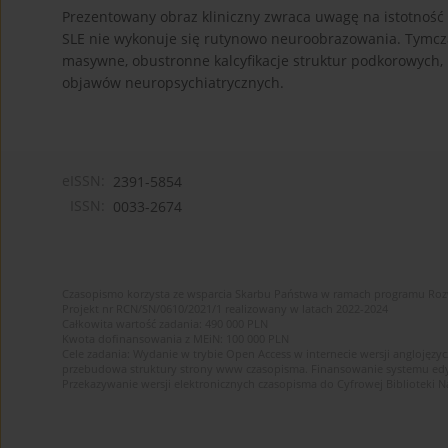
Prezentowany obraz kliniczny zwraca uwagę na istotnoś
SLE nie wykonuje się rutynowo neuroobrazowania. Tymcz
masywne, obustronne kalcyfikacje struktur podkorowych
objawów neuropsychiatrycznych.
eISSN:
2391-5854
ISSN:
0033-2674
Czasopismo korzysta ze wsparcia Skarbu Państwa w ramach programu Ro
Projekt nr RCN/SN/0610/2021/1 realizowany w latach 2022-2024
Całkowita wartość zadania: 490 000 PLN
Kwota dofinansowania z MEiN: 100 000 PLN
Cele zadania: Wydanie w trybie Open Access w internecie wersji anglojęzyc
przebudowa struktury strony www czasopisma. Finansowanie systemu edytor
Przekazywanie wersji elektronicznych czasopisma do Cyfrowej Bibliotek