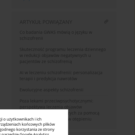
ARTYKUŁ POWIĄZANY
Co badania GWAS mówią o języku w
schizofrenii
Skuteczność programu leczenia dziennego
w redukcji objawów negatywnych u
pacjentów ze schizofrenią
AI w leczeniu schizofrenii: personalizacja
terapii i predykcja nawrotów
Ewolucyjne aspekty schizofrenii
Poza lekami przeciwpsychotycznymi:
perspektywa leczenia objawów
negatywnych i poznawczych za pomocą
kombinacji leków przeciw otępieniu
i o użytkownikach i ich
rządzeniach końcowych plików
wygodnego korzystania ze strony
z narzędzie Google Analytics