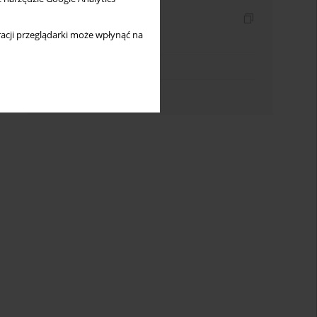
Indeksy
acji przeglądarki może wpłynąć na
Indeks słów kluczowych
Indeks dziedzin
Indeks autorów