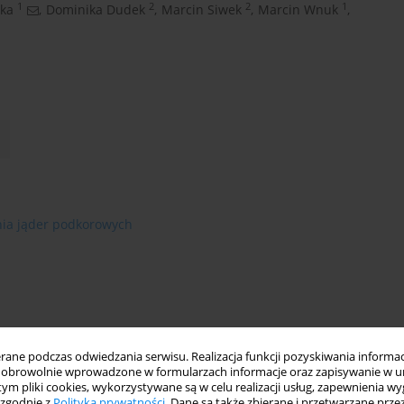
1
2
2
1
ka
,
Dominika Dudek
,
Marcin Siwek
,
Marcin Wnuk
,
ia jąder podkorowych
ne podczas odwiedzania serwisu. Realizacja funkcji pozyskiwania informacj
obrowolnie wprowadzone w formularzach informacje oraz zapisywanie w u
 tym pliki cookies, wykorzystywane są w celu realizacji usług, zapewnienia 
 zgodnie z
Polityką prywatności
. Dane są także zbierane i przetwarzane prze