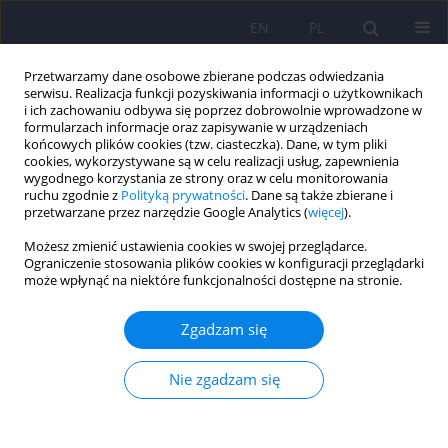
EN
PL
Przetwarzamy dane osobowe zbierane podczas odwiedzania
serwisu. Realizacja funkcji pozyskiwania informacji o użytkownikach
i ich zachowaniu odbywa się poprzez dobrowolnie wprowadzone w
formularzach informacje oraz zapisywanie w urządzeniach
końcowych plików cookies (tzw. ciasteczka). Dane, w tym pliki
cookies, wykorzystywane są w celu realizacji usług, zapewnienia
wygodnego korzystania ze strony oraz w celu monitorowania
ruchu zgodnie z
Polityką prywatności
. Dane są także zbierane i
przetwarzane przez narzędzie Google Analytics (
więcej
).
4/2017 vol. 51
Możesz zmienić ustawienia cookies w swojej przeglądarce.
Ograniczenie stosowania plików cookies w konfiguracji przeglądarki
ARTICLE
może wpłynąć na niektóre funkcjonalności dostępne na stronie.
Finansowanie psychiatrii
Zgadzam się
sądowej a jakość leczenia i
Nie zgadzam się
zagrożenie bezpieczeństwa
publicznego