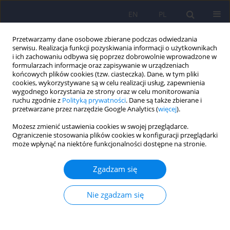
EN
PL
Przetwarzamy dane osobowe zbierane podczas odwiedzania
serwisu. Realizacja funkcji pozyskiwania informacji o użytkownikach
i ich zachowaniu odbywa się poprzez dobrowolnie wprowadzone w
formularzach informacje oraz zapisywanie w urządzeniach
końcowych plików cookies (tzw. ciasteczka). Dane, w tym pliki
cookies, wykorzystywane są w celu realizacji usług, zapewnienia
wygodnego korzystania ze strony oraz w celu monitorowania
ruchu zgodnie z
Polityką prywatności
. Dane są także zbierane i
przetwarzane przez narzędzie Google Analytics (
więcej
).
3/2020 vol. 54
Możesz zmienić ustawienia cookies w swojej przeglądarce.
Ograniczenie stosowania plików cookies w konfiguracji przeglądarki
ARTICLE
może wpłynąć na niektóre funkcjonalności dostępne na stronie.
Implementacja wytycznych
Zgadzam się
Europejskiego Towarzystwa
Nie zgadzam się
Psychiatrycznego (EPA) w
zakresie psychiatrii sądowej w