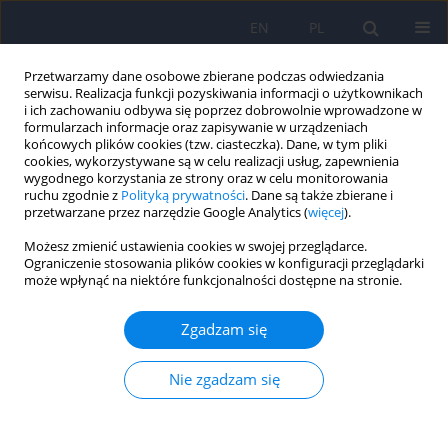
EN
PL
Przetwarzamy dane osobowe zbierane podczas odwiedzania
serwisu. Realizacja funkcji pozyskiwania informacji o użytkownikach
i ich zachowaniu odbywa się poprzez dobrowolnie wprowadzone w
formularzach informacje oraz zapisywanie w urządzeniach
końcowych plików cookies (tzw. ciasteczka). Dane, w tym pliki
cookies, wykorzystywane są w celu realizacji usług, zapewnienia
wygodnego korzystania ze strony oraz w celu monitorowania
ruchu zgodnie z
Polityką prywatności
. Dane są także zbierane i
przetwarzane przez narzędzie Google Analytics (
więcej
).
1/2025 vol. 59
Możesz zmienić ustawienia cookies w swojej przeglądarce.
Ograniczenie stosowania plików cookies w konfiguracji przeglądarki
może wpłynąć na niektóre funkcjonalności dostępne na stronie.
Analiza odczuć pacjentów z
Zgadzam się
HIV/AIDS i HCV w kontakcie z
Nie zgadzam się
przedstawicielami zawodów
medycznych. Ocena w oparciu o