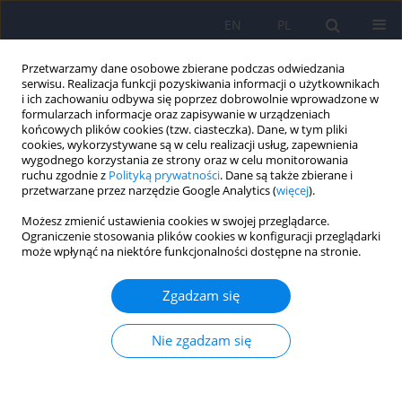
EN
PL
Przetwarzamy dane osobowe zbierane podczas odwiedzania
serwisu. Realizacja funkcji pozyskiwania informacji o użytkownikach
i ich zachowaniu odbywa się poprzez dobrowolnie wprowadzone w
formularzach informacje oraz zapisywanie w urządzeniach
końcowych plików cookies (tzw. ciasteczka). Dane, w tym pliki
cookies, wykorzystywane są w celu realizacji usług, zapewnienia
wygodnego korzystania ze strony oraz w celu monitorowania
ruchu zgodnie z
Polityką prywatności
. Dane są także zbierane i
przetwarzane przez narzędzie Google Analytics (
więcej
).
Online first
Możesz zmienić ustawienia cookies w swojej przeglądarce.
Ograniczenie stosowania plików cookies w konfiguracji przeglądarki
może wpłynąć na niektóre funkcjonalności dostępne na stronie.
Osobowość anankastyczna w
Zgadzam się
perspektywie historycznej i
Nie zgadzam się
współczesnej - przegląd
literatury.