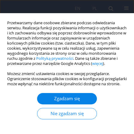
EN
PL
Przetwarzamy dane osobowe zbierane podczas odwiedzania
serwisu. Realizacja funkcji pozyskiwania informacji o użytkownikach
i ich zachowaniu odbywa się poprzez dobrowolnie wprowadzone w
formularzach informacje oraz zapisywanie w urządzeniach
końcowych plików cookies (tzw. ciasteczka). Dane, w tym pliki
cookies, wykorzystywane są w celu realizacji usług, zapewnienia
wygodnego korzystania ze strony oraz w celu monitorowania
ruchu zgodnie z
Polityką prywatności
. Dane są także zbierane i
przetwarzane przez narzędzie Google Analytics (
więcej
).
Online first
Możesz zmienić ustawienia cookies w swojej przeglądarce.
Ograniczenie stosowania plików cookies w konfiguracji przeglądarki
może wpłynąć na niektóre funkcjonalności dostępne na stronie.
Kwestionariusz Typologii Głodu-
Zgadzam się
polska adaptacja i walidacja
Nie zgadzam się
narzędzia