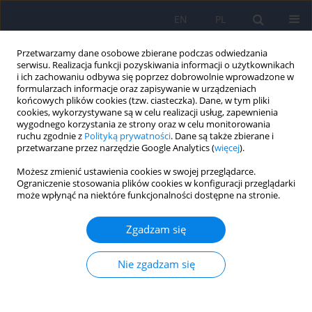
EN
PL
Przetwarzamy dane osobowe zbierane podczas odwiedzania
serwisu. Realizacja funkcji pozyskiwania informacji o użytkownikach
i ich zachowaniu odbywa się poprzez dobrowolnie wprowadzone w
formularzach informacje oraz zapisywanie w urządzeniach
końcowych plików cookies (tzw. ciasteczka). Dane, w tym pliki
cookies, wykorzystywane są w celu realizacji usług, zapewnienia
wygodnego korzystania ze strony oraz w celu monitorowania
ruchu zgodnie z
Polityką prywatności
. Dane są także zbierane i
przetwarzane przez narzędzie Google Analytics (
więcej
).
Autor
Alina Midro
Możesz zmienić ustawienia cookies w swojej przeglądarce.
Ograniczenie stosowania plików cookies w konfiguracji przeglądarki
REVIEW
może wpłynąć na niektóre funkcjonalności dostępne na stronie.
Wiedzieć więcej o zespole Pradera–Williego.
Opieka wielospecjalistyczna 151–166 To know
Zgadzam się
more about the Prader–Willi syndrome.
Multidisciplinary support 151–166
Nie zgadzam się
Alina T. Midro
,
Beata Olchowik
,
Aneta Lebiedzinska
,
Henryk Midro
Psychiatr Pol 2009;43(2):151-166