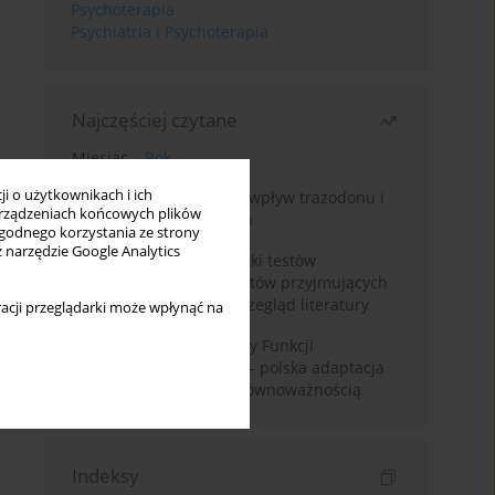
Psychoterapia
Psychiatria i Psychoterapia
Najczęściej czytane
Miesiąc
Rok
i o użytkownikach i ich
Leczenie bezsenności – wpływ trazodonu i
rządzeniach końcowych plików
leków nasennych na sen
wygodnego korzystania ze strony
z narzędzie Google Analytics
Fałszywie dodatnie wyniki testów
narkotykowych u pacjentów przyjmujących
leki psychotropowe – przegląd literatury
acji przeglądarki może wpłynąć na
Montrealska Skala Oceny Funkcji
Poznawczych MoCA 7.2.– polska adaptacja
metody i badania nad równoważnością
Indeksy