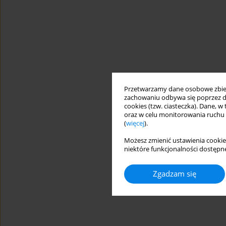
Przetwarzamy dane osobowe zbiera
zachowaniu odbywa się poprzez d
cookies (tzw. ciasteczka). Dane, w
oraz w celu monitorowania ruchu
(
więcej
).
Możesz zmienić ustawienia cookie
niektóre funkcjonalności dostępne
Zgadzam się