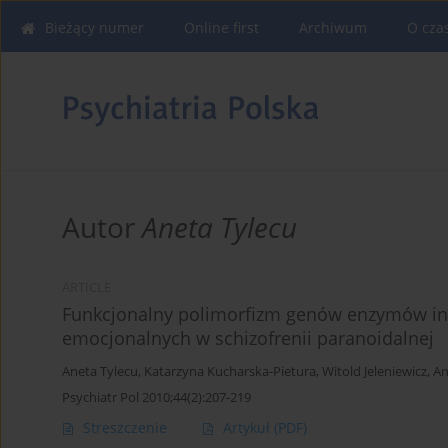
Bieżący numer
Online first
Archiwum
O cza
Autor
Aneta Tylecu
ARTICLE
Funkcjonalny polimorfizm genów enzymów ina
emocjonalnych w schizofrenii paranoidalnej
Aneta Tylecu
,
Katarzyna Kucharska-Pietura
,
Witold Jeleniewicz
,
An
Psychiatr Pol 2010;44(2):207-219
Streszczenie
Artykuł
(PDF)