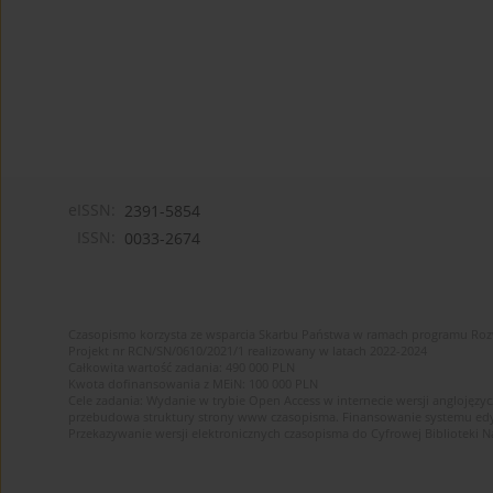
eISSN:
2391-5854
ISSN:
0033-2674
Czasopismo korzysta ze wsparcia Skarbu Państwa w ramach programu Ro
Projekt nr RCN/SN/0610/2021/1 realizowany w latach 2022-2024
Całkowita wartość zadania: 490 000 PLN
Kwota dofinansowania z MEiN: 100 000 PLN
Cele zadania: Wydanie w trybie Open Access w internecie wersji anglojęzyc
przebudowa struktury strony www czasopisma. Finansowanie systemu edytor
Przekazywanie wersji elektronicznych czasopisma do Cyfrowej Bibliotek