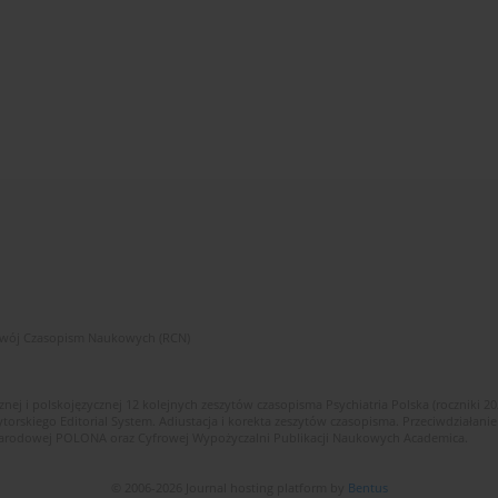
zwój Czasopism Naukowych (RCN)
znej i polskojęzycznej 12 kolejnych zeszytów czasopisma Psychiatria Polska (roczniki 2
skiego Editorial System. Adiustacja i korekta zeszytów czasopisma. Przeciwdziałanie
i Narodowej POLONA oraz Cyfrowej Wypożyczalni Publikacji Naukowych Academica.
© 2006-2026 Journal hosting platform by
Bentus