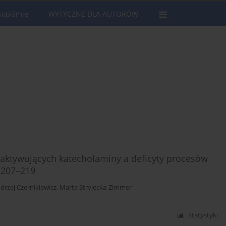
sopiśmie
WYTYCZNE DLA AUTORÓW
ktywujących katecholaminy a deficyty procesów
 207–219
drzej Czernikiewicz
,
Marta Stryjecka-Zimmer
Statystyki