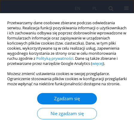
EN
PL
Przetwarzamy dane osobowe zbierane podczas odwiedzania
serwisu. Realizacja funkcji pozyskiwania informacji o użytkownikach
i ich zachowaniu odbywa się poprzez dobrowolnie wprowadzone w
formularzach informacje oraz zapisywanie w urządzeniach
końcowych plików cookies (tzw. ciasteczka). Dane, w tym pliki
cookies, wykorzystywane są w celu realizacji usług, zapewnienia
wygodnego korzystania ze strony oraz w celu monitorowania
ruchu zgodnie z
Polityką prywatności
. Dane są także zbierane i
przetwarzane przez narzędzie Google Analytics (
więcej
).
Autor
Jacek Wegrzyn
Możesz zmienić ustawienia cookies w swojej przeglądarce.
Ograniczenie stosowania plików cookies w konfiguracji przeglądarki
może wpłynąć na niektóre funkcjonalności dostępne na stronie.
ARTICLE
Skala Manii Becha–Rafaelsena i Skala Manii
Zgadzam się
Younga – porównanie właściwości
psychometrycznych dwóch narzędzi do oceny
Nie zgadzam się
nasilenia zespołu maniakalnego 61-78
Jacek Wciorka
,
Ewa Schaeffer
,
Piotr Switaj
,
Justyna Waszkiewicz
,
Katarzyna Krasuska
,
Jacek Wegrzyn
,
Piotr Wozniak