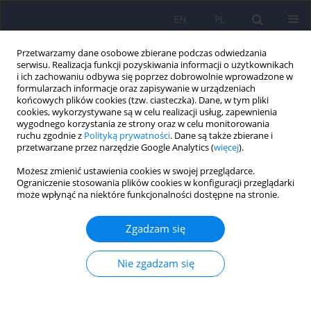
EN
PL
Przetwarzamy dane osobowe zbierane podczas odwiedzania
serwisu. Realizacja funkcji pozyskiwania informacji o użytkownikach
i ich zachowaniu odbywa się poprzez dobrowolnie wprowadzone w
formularzach informacje oraz zapisywanie w urządzeniach
końcowych plików cookies (tzw. ciasteczka). Dane, w tym pliki
cookies, wykorzystywane są w celu realizacji usług, zapewnienia
wygodnego korzystania ze strony oraz w celu monitorowania
ruchu zgodnie z
Polityką prywatności
. Dane są także zbierane i
przetwarzane przez narzędzie Google Analytics (
więcej
).
Autor
Katarzyna Cyganek
Możesz zmienić ustawienia cookies w swojej przeglądarce.
Ograniczenie stosowania plików cookies w konfiguracji przeglądarki
może wpłynąć na niektóre funkcjonalności dostępne na stronie.
ARTICLE
Cukrzyca typu 1 i COVID-19: poziom lęku, stresu i
Zgadzam się
ogólnego stanu zdrowia psychicznego u
pacjentów w porównaniu z grupą kontrolną
Nie zgadzam się
Katarzyna Cyranka
,
Bartłomiej Matejko
,
Tomasz Klupa
,
Maciej Małecki
,
Katarzyna Cyganek
,
Beata Kieć-Wilk
,
Dominika Dudek
Psychiatr Pol 2021;55(3):511-523