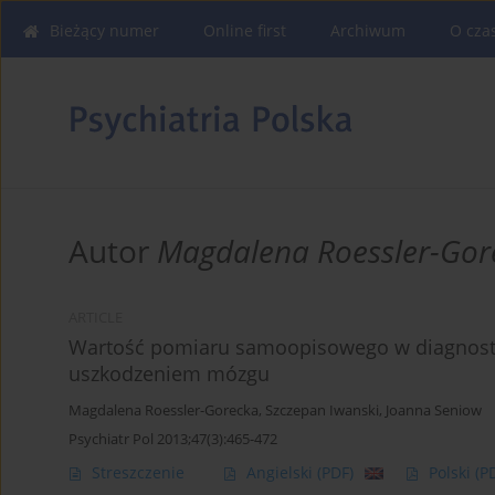
Bieżący numer
Online first
Archiwum
O cza
Autor
Magdalena Roessler-Gor
ARTICLE
Wartość pomiaru samoopisowego w diagnosty
uszkodzeniem mózgu
Magdalena Roessler-Gorecka
,
Szczepan Iwanski
,
Joanna Seniow
Psychiatr Pol 2013;47(3):465-472
Streszczenie
Angielski
(PDF)
Polski
(P