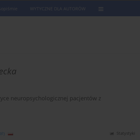
sopiśmie
WYTYCZNE DLA AUTORÓW
ecka
ce neuropsychologicznej pacjentów z
DF)
Statystyki