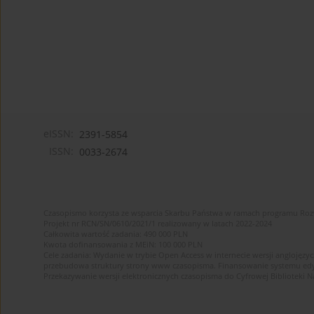
eISSN:
2391-5854
ISSN:
0033-2674
Czasopismo korzysta ze wsparcia Skarbu Państwa w ramach programu Ro
Projekt nr RCN/SN/0610/2021/1 realizowany w latach 2022-2024
Całkowita wartość zadania: 490 000 PLN
Kwota dofinansowania z MEiN: 100 000 PLN
Cele zadania: Wydanie w trybie Open Access w internecie wersji anglojęzyc
przebudowa struktury strony www czasopisma. Finansowanie systemu edytor
Przekazywanie wersji elektronicznych czasopisma do Cyfrowej Bibliotek