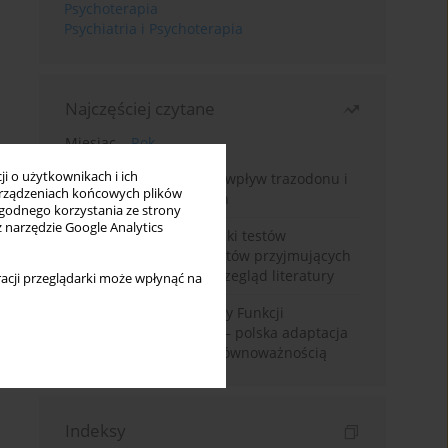
Psychoterapia
Psychiatria i Psychoterapia
Najczęściej czytane
Miesiąc
Rok
i o użytkownikach i ich
Leczenie bezsenności – wpływ trazodonu i
rządzeniach końcowych plików
leków nasennych na sen
wygodnego korzystania ze strony
z narzędzie Google Analytics
Fałszywie dodatnie wyniki testów
narkotykowych u pacjentów przyjmujących
leki psychotropowe – przegląd literatury
acji przeglądarki może wpłynąć na
Montrealska Skala Oceny Funkcji
Poznawczych MoCA 7.2.– polska adaptacja
metody i badania nad równoważnością
Indeksy