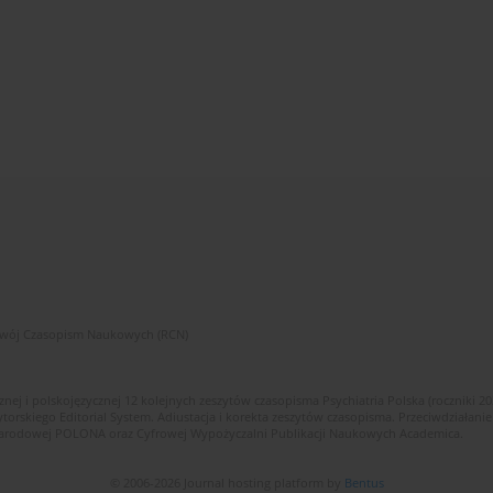
zwój Czasopism Naukowych (RCN)
znej i polskojęzycznej 12 kolejnych zeszytów czasopisma Psychiatria Polska (roczniki 2
skiego Editorial System. Adiustacja i korekta zeszytów czasopisma. Przeciwdziałanie
i Narodowej POLONA oraz Cyfrowej Wypożyczalni Publikacji Naukowych Academica.
© 2006-2026 Journal hosting platform by
Bentus