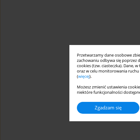
Przetwarzamy dane osobowe zbiera
zachowaniu odbywa się poprzez d
cookies (tzw. ciasteczka). Dane, w
oraz w celu monitorowania ruchu
(
więcej
).
Możesz zmienić ustawienia cookie
niektóre funkcjonalności dostępne
Zgadzam się