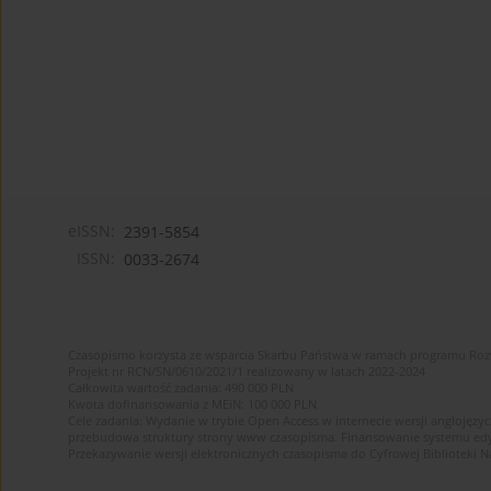
eISSN:
2391-5854
ISSN:
0033-2674
Czasopismo korzysta ze wsparcia Skarbu Państwa w ramach programu Ro
Projekt nr RCN/SN/0610/2021/1 realizowany w latach 2022-2024
Całkowita wartość zadania: 490 000 PLN
Kwota dofinansowania z MEiN: 100 000 PLN
Cele zadania: Wydanie w trybie Open Access w internecie wersji anglojęzyc
przebudowa struktury strony www czasopisma. Finansowanie systemu edytor
Przekazywanie wersji elektronicznych czasopisma do Cyfrowej Bibliotek