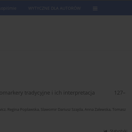
sopiśmie
WYTYCZNE DLA AUTORÓW
 Biomarkery tradycyjne i ich interpretacja 127–
icz
,
Regina Poplawska
,
Slawomir Dariusz Szajda
,
Anna Zalewska
,
Tomasz
Statystyki