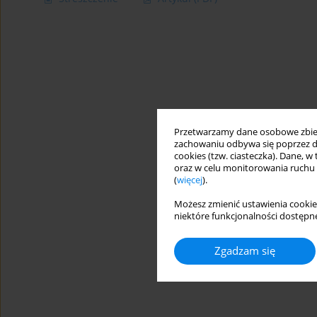
Przetwarzamy dane osobowe zbiera
zachowaniu odbywa się poprzez d
cookies (tzw. ciasteczka). Dane, w
oraz w celu monitorowania ruchu
(
więcej
).
Możesz zmienić ustawienia cookie
niektóre funkcjonalności dostępne
Zgadzam się