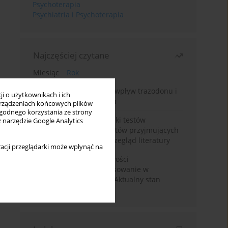
Psychoterapia
Psychiatria i Psychoterapia
Najczęściej czytane
Miesiąc
Rok
Leczenie bezsenności – wpływ trazodonu i
i o użytkownikach i ich
leków nasennych na sen
rządzeniach końcowych plików
wygodnego korzystania ze strony
Fałszywie dodatnie wyniki testów
z narzędzie Google Analytics
narkotykowych u pacjentów przyjmujących
leki psychotropowe – przegląd literatury
acji przeglądarki może wpłynąć na
Wortioksetyna – właściwości
farmakologiczne i zastosowanie w
zaburzeniach nastroju. Aktualny stan
wiedzy