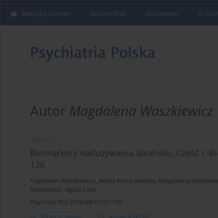
Bieżący numer
Online first
Archiwum
O cza
Autor
Magdalena Waszkiewicz
ARTICLE
Biomarkery nadużywania alkoholu. Część I.
136
Napoleon Waszkiewicz
,
Beata Konarzewska
,
Magdalena Waszkiew
Markowski
,
Agata Szulc
Psychiatr Pol 2010;44(1):127-136
Streszczenie
Artykuł
(PDF)