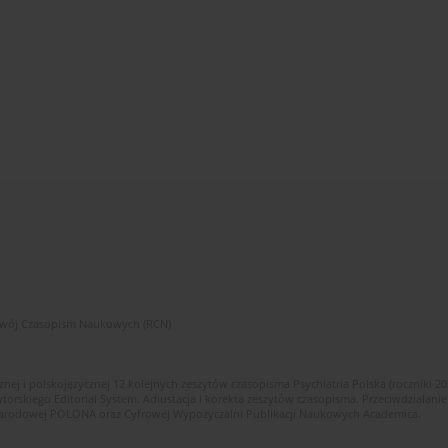
zwój Czasopism Naukowych (RCN)
znej i polskojęzycznej 12 kolejnych zeszytów czasopisma Psychiatria Polska (roczniki 2
skiego Editorial System. Adiustacja i korekta zeszytów czasopisma. Przeciwdziałanie
i Narodowej POLONA oraz Cyfrowej Wypożyczalni Publikacji Naukowych Academica.