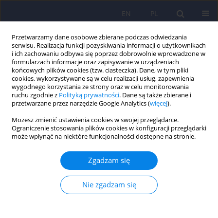
EN
PL
Przetwarzamy dane osobowe zbierane podczas odwiedzania
serwisu. Realizacja funkcji pozyskiwania informacji o użytkownikach
i ich zachowaniu odbywa się poprzez dobrowolnie wprowadzone w
formularzach informacje oraz zapisywanie w urządzeniach
końcowych plików cookies (tzw. ciasteczka). Dane, w tym pliki
cookies, wykorzystywane są w celu realizacji usług, zapewnienia
wygodnego korzystania ze strony oraz w celu monitorowania
ruchu zgodnie z
Polityką prywatności
. Dane są także zbierane i
przetwarzane przez narzędzie Google Analytics (
więcej
).
Autor
Malgorzata Wojnarowicz
Możesz zmienić ustawienia cookies w swojej przeglądarce.
Ograniczenie stosowania plików cookies w konfiguracji przeglądarki
może wpłynąć na niektóre funkcjonalności dostępne na stronie.
ARTICLE
Wieloobrazowe zaburzenia psychiczne w
Zgadzam się
przebiegu neuroboreliozy – opis przypadku 353–
361
Nie zgadzam się
Boguslaw Helon
,
Tomasz Wojciech Tluczek
,
Alina Buczyjan
,
Anna
Adamczyk-Helon
,
Malgorzata Wojnarowicz
,
Roman Mikula
,
Piotr
Cicinski
,
Jolanta Bojarska