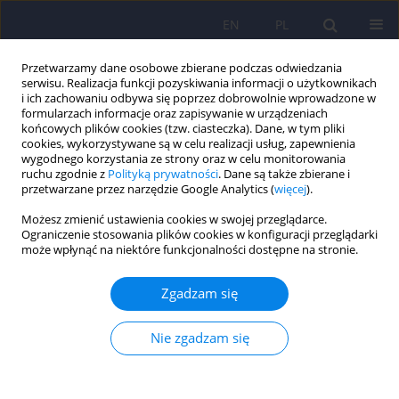
EN
PL
Przetwarzamy dane osobowe zbierane podczas odwiedzania
serwisu. Realizacja funkcji pozyskiwania informacji o użytkownikach
i ich zachowaniu odbywa się poprzez dobrowolnie wprowadzone w
formularzach informacje oraz zapisywanie w urządzeniach
końcowych plików cookies (tzw. ciasteczka). Dane, w tym pliki
cookies, wykorzystywane są w celu realizacji usług, zapewnienia
wygodnego korzystania ze strony oraz w celu monitorowania
ruchu zgodnie z
Polityką prywatności
. Dane są także zbierane i
przetwarzane przez narzędzie Google Analytics (
więcej
).
Autor
Wojciech Dzienis
Możesz zmienić ustawienia cookies w swojej przeglądarce.
Ograniczenie stosowania plików cookies w konfiguracji przeglądarki
może wpłynąć na niektóre funkcjonalności dostępne na stronie.
ARTICLE
Wpływ leków antypsychotycznych atypowych na
Zgadzam się
funkcjonowanie mózgu w schizofrenii w obrazie
spektroskopii protonowej rezonansu
Nie zgadzam się
magnetycznego 415-426
Agata Szulc
,
Beata Galinska
,
Eugeniusz Tarasow
,
Wojciech Dzienis
,
Bozena Kubas
,
Beata Konarzewska
,
Napoleon Waszkiewicz
,
Regina