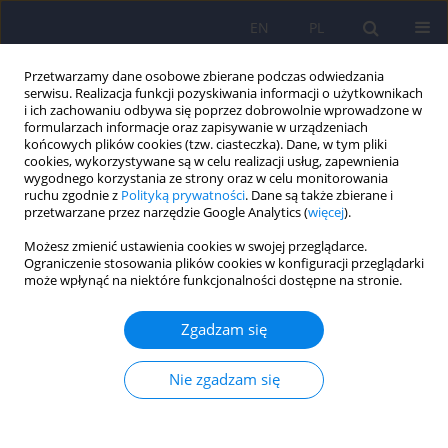
EN
PL
Przetwarzamy dane osobowe zbierane podczas odwiedzania
serwisu. Realizacja funkcji pozyskiwania informacji o użytkownikach
i ich zachowaniu odbywa się poprzez dobrowolnie wprowadzone w
formularzach informacje oraz zapisywanie w urządzeniach
końcowych plików cookies (tzw. ciasteczka). Dane, w tym pliki
cookies, wykorzystywane są w celu realizacji usług, zapewnienia
wygodnego korzystania ze strony oraz w celu monitorowania
ruchu zgodnie z
Polityką prywatności
. Dane są także zbierane i
przetwarzane przez narzędzie Google Analytics (
więcej
).
6/2021 vol. 55
Możesz zmienić ustawienia cookies w swojej przeglądarce.
Ograniczenie stosowania plików cookies w konfiguracji przeglądarki
REVIEW
może wpłynąć na niektóre funkcjonalności dostępne na stronie.
Współwystępowanie choroby
Zgadzam się
afektywnej dwubiegunowej i
Nie zgadzam się
zaburzeń ze spektrum autyzmu
– przegląd badań