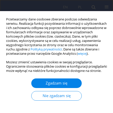
EN
PL
Przetwarzamy dane osobowe zbierane podczas odwiedzania
serwisu. Realizacja funkcji pozyskiwania informacji o użytkownikach
i ich zachowaniu odbywa się poprzez dobrowolnie wprowadzone w
formularzach informacje oraz zapisywanie w urządzeniach
końcowych plików cookies (tzw. ciasteczka). Dane, w tym pliki
cookies, wykorzystywane są w celu realizacji usług, zapewnienia
wygodnego korzystania ze strony oraz w celu monitorowania
ruchu zgodnie z
Polityką prywatności
. Dane są także zbierane i
przetwarzane przez narzędzie Google Analytics (
więcej
).
4/2011 vol. 45
Możesz zmienić ustawienia cookies w swojej przeglądarce.
Ograniczenie stosowania plików cookies w konfiguracji przeglądarki
ARTICLE
może wpłynąć na niektóre funkcjonalności dostępne na stronie.
Fuga dysocjacyjna u pacjentki
Zgadzam się
oddziału położniczego– studium
Nie zgadzam się
przypadku