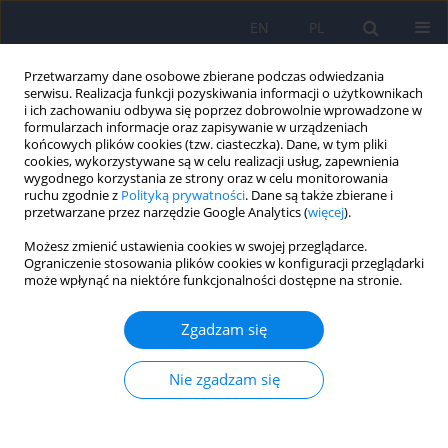
EN
PL
Przetwarzamy dane osobowe zbierane podczas odwiedzania
serwisu. Realizacja funkcji pozyskiwania informacji o użytkownikach
i ich zachowaniu odbywa się poprzez dobrowolnie wprowadzone w
formularzach informacje oraz zapisywanie w urządzeniach
końcowych plików cookies (tzw. ciasteczka). Dane, w tym pliki
cookies, wykorzystywane są w celu realizacji usług, zapewnienia
wygodnego korzystania ze strony oraz w celu monitorowania
ruchu zgodnie z
Polityką prywatności
. Dane są także zbierane i
przetwarzane przez narzędzie Google Analytics (
więcej
).
4/2013 vol. 47
Możesz zmienić ustawienia cookies w swojej przeglądarce.
Ograniczenie stosowania plików cookies w konfiguracji przeglądarki
ARTICLE
może wpłynąć na niektóre funkcjonalności dostępne na stronie.
Zaburzenia prozodii
Zgadzam się
emocjonalnej w przebiegu
Nie zgadzam się
schizofrenii