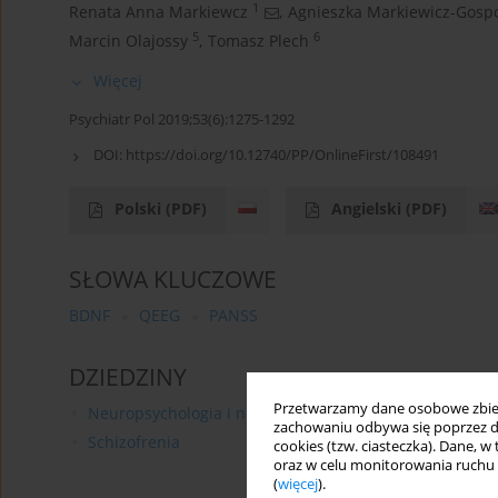
1
Renata Anna Markiewcz
,
Agnieszka Markiewicz-Gosp
5
6
Marcin Olajossy
,
Tomasz Plech
Więcej
Psychiatr Pol 2019;53(6):1275-1292
DOI:
https://doi.org/10.12740/PP/OnlineFirst/108491
Polski
(PDF)
Angielski
(PDF)
SŁOWA KLUCZOWE
BDNF
QEEG
PANSS
DZIEDZINY
Przetwarzamy dane osobowe zbiera
Neuropsychologia i neuropsychiatria
zachowaniu odbywa się poprzez d
Schizofrenia
cookies (tzw. ciasteczka). Dane, w
oraz w celu monitorowania ruchu
(
więcej
).