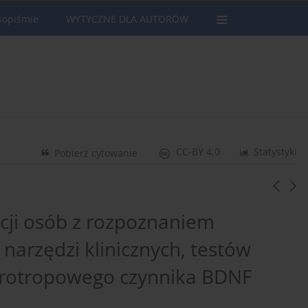
sopiśmie
WYTYCZNE DLA AUTORÓW
CC-BY 4.0
Statystyki
Pobierz cytowanie
acji osób z rozpoznaniem
 narzędzi klinicznych, testów
urotropowego czynnika BDNF