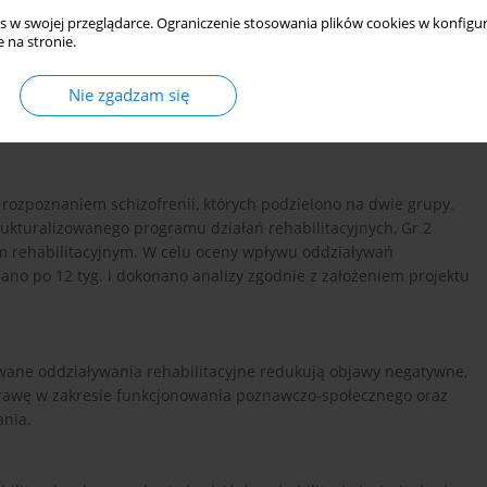
s w swojej przeglądarce. Ograniczenie stosowania plików cookies w konfigur
 na stronie.
cjonowania poznawczego i społecznego dwóch grup pacjentów
Nie zgadzam się
 klinicznych, testów psychologicznych, QEEG Biofeedback oraz
 derived neurotrophic factor) w surowicy badanych pacjentów.
ozpoznaniem schizofrenii, których podzielono na dwie grupy.
rukturalizowanego programu działań rehabilitacyjnych, Gr.2
 rehabilitacyjnym. W celu oceny wpływu oddziaływań
no po 12 tyg. i dokonano analizy zgodnie z założeniem projektu
zowane oddziaływania rehabilitacyjne redukują objawy negatywne,
awę w zakresie funkcjonowania poznawczo-społecznego oraz
ania.