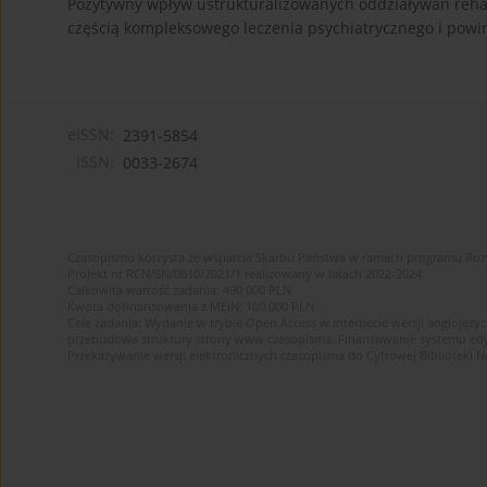
Pozytywny wpływ ustrukturalizowanych oddziaływań rehabi
częścią kompleksowego leczenia psychiatrycznego i pow
eISSN:
2391-5854
ISSN:
0033-2674
Czasopismo korzysta ze wsparcia Skarbu Państwa w ramach programu Ro
Projekt nr RCN/SN/0610/2021/1 realizowany w latach 2022-2024
Całkowita wartość zadania: 490 000 PLN
Kwota dofinansowania z MEiN: 100 000 PLN
Cele zadania: Wydanie w trybie Open Access w internecie wersji anglojęzyc
przebudowa struktury strony www czasopisma. Finansowanie systemu edytor
Przekazywanie wersji elektronicznych czasopisma do Cyfrowej Bibliotek