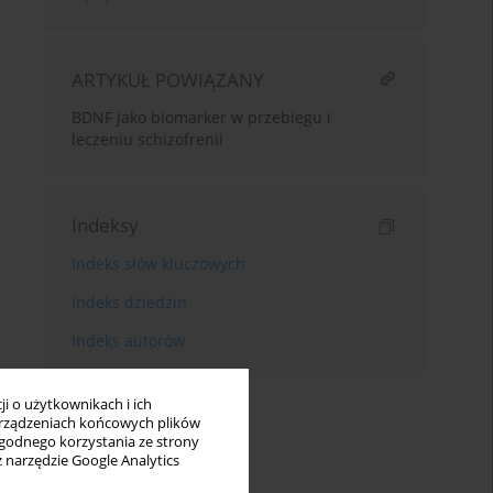
ARTYKUŁ POWIĄZANY
BDNF jako biomarker w przebiegu i
leczeniu schizofrenii
Indeksy
Indeks słów kluczowych
Indeks dziedzin
Indeks autorów
i o użytkownikach i ich
rządzeniach końcowych plików
wygodnego korzystania ze strony
z narzędzie Google Analytics