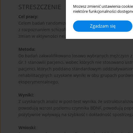
STRESZCZENIE
Możesz zmienić ustawienia cookie
niektóre funkcjonalności dostępne
Cel pracy:
Celem badań randomizowanych była ocena poziomu funk
Zgadzam się
z rozpoznaniem schizofrenii przy wykorzystaniu narzędzi
zmian w aktywności neurotropowego czynnika BDNF (brain
Metoda:
Do badań zakwalifikowano losowo wybranych mężczyzn z r
Gr.1 stanowili pacjenci, wobec których nie stosowano ust
pacjenci, których poddano standardowym oddziaływaniom
rehabilitacyjnych uzyskane wyniki w obu grupach porówna
eksperymentalnego.
Wyniki:
Z uzyskanych analiz w post-test wynika, że ustrukturali
powodują wzrost poziomu czynnika BDNF, powodują popr
pozytywnie wpływają na szybkość i dokładność spostrzeg
Wnioski: