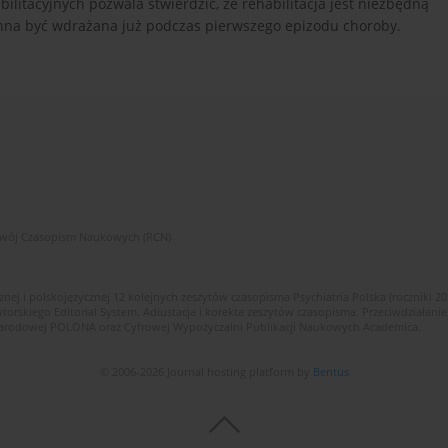
litacyjnych pozwala stwierdzić, że rehabilitacja jest niezbędną
inna być wdrażana już podczas pierwszego epizodu choroby.
zwój Czasopism Naukowych (RCN)
znej i polskojęzycznej 12 kolejnych zeszytów czasopisma Psychiatria Polska (roczniki 2
skiego Editorial System. Adiustacja i korekta zeszytów czasopisma. Przeciwdziałanie
i Narodowej POLONA oraz Cyfrowej Wypożyczalni Publikacji Naukowych Academica.
© 2006-2026 Journal hosting platform by
Bentus