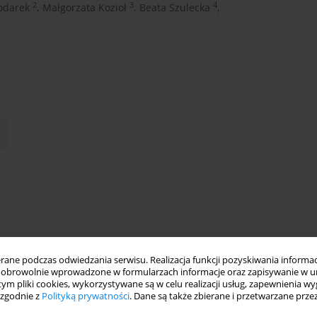
2
3
4
odarek
,
Małgorzata Kozioł
,
Beata Szulecka
,
ne podczas odwiedzania serwisu. Realizacja funkcji pozyskiwania informacj
obrowolnie wprowadzone w formularzach informacje oraz zapisywanie w u
 tym pliki cookies, wykorzystywane są w celu realizacji usług, zapewnienia 
 zgodnie z
Polityką prywatności
. Dane są także zbierane i przetwarzane prze