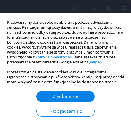
EN
PL
Przetwarzamy dane osobowe zbierane podczas odwiedzania
serwisu. Realizacja funkcji pozyskiwania informacji o użytkownikach
i ich zachowaniu odbywa się poprzez dobrowolnie wprowadzone w
formularzach informacje oraz zapisywanie w urządzeniach
końcowych plików cookies (tzw. ciasteczka). Dane, w tym pliki
cookies, wykorzystywane są w celu realizacji usług, zapewnienia
wygodnego korzystania ze strony oraz w celu monitorowania
ruchu zgodnie z
Polityką prywatności
. Dane są także zbierane i
przetwarzane przez narzędzie Google Analytics (
więcej
).
Autor
Marcin Olajossy
Możesz zmienić ustawienia cookies w swojej przeglądarce.
Ograniczenie stosowania plików cookies w konfiguracji przeglądarki
ARTICLE
może wpłynąć na niektóre funkcjonalności dostępne na stronie.
Ocena skuteczności rehabilitacji osób z
rozpoznaniem schizofrenii z wykorzystaniem
Zgadzam się
narzędzi klinicznych, testów psychologicznych,
QEEG i neurotropowego czynnika BDNF
Nie zgadzam się
Renata Anna Markiewcz
,
Agnieszka Markiewicz-Gospodarek
,
Małgorzata Kozioł
,
Beata Szulecka
,
Marcin Olajossy
,
Tomasz Plech
Psychiatr Pol 2019;53(6):1275-1292