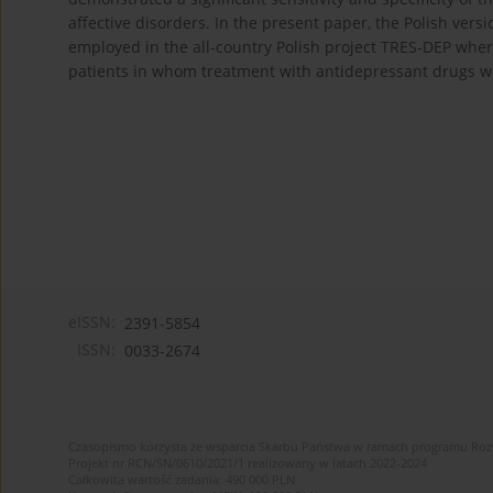
affective disorders. In the present paper, the Polish vers
employed in the all-country Polish project TRES-DEP wher
patients in whom treatment with antidepressant drugs w
eISSN:
2391-5854
ISSN:
0033-2674
Czasopismo korzysta ze wsparcia Skarbu Państwa w ramach programu Ro
Projekt nr RCN/SN/0610/2021/1 realizowany w latach 2022-2024
Całkowita wartość zadania: 490 000 PLN