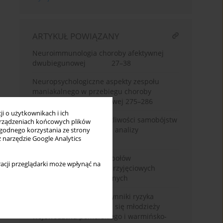
ARTYKUŁ POWIĄZANY
Neuroimmunologia choroby afektywnej
dwubiegunowej 27–38
Neuropsychologiczne aspekty zespołu
maniakalnego w przebiegu choroby
afektywnej dwubiegunowej 275–286
i o użytkownikach i ich
Dynamika zmian częstotliwości samobójstw
rządzeniach końcowych plików
na kolei w Polsce- próba analizy
wygodnego korzystania ze strony
z narzędzie Google Analytics
epidemiologicznej
Rozpowszechnienie zespołów
acji przeglądarki może wpłynąć na
katatonicznych w ostroprzyjęciowych
oddziałach psychiatrycznych
Rozpowszechnienie i czynniki ryzyka
ortoreksji wśród uczącej się młodzieży
województwa pomorskiego i warmińsko-