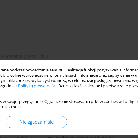
Hypomania Check List-32
ne podczas odwiedzania serwisu. Realizacja funkcji pozyskiwania informacj
obrowolnie wprowadzone w formularzach informacje oraz zapisywanie w u
 tym pliki cookies, wykorzystywane są w celu realizacji usług, zapewnienia 
ional Classification of Diseases (ICD-10) and the American
 zgodnie z
Polityką prywatności
. Dane są także zbierane i przetwarzane prze
d bipolar mood disorders are mentioned, where the
. In DSM-IV, bipolar mood disorder type I (bipolar I), with the
s w swojej przeglądarce. Ograniczenie stosowania plików cookies w konfigur
olar II) with hypomania, have been separated. Clinical and
 na stronie.
ing more sensitive measures of the assessment of hypomania
ipolar I type, amounting to about 3-5% of population. In 2005,
Nie zgadzam się
st-32 scale (HCL-32) aimed at a better identification of the
tive disorders. The studies carried out in many countries have
the scale and its usefulness for the assessment of bipolar