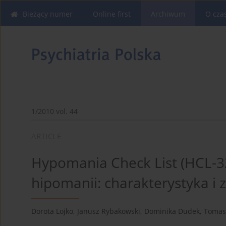
Bieżący numer
Online first
Archiwum
O cza
1/2010 vol. 44
ARTICLE
Hypomania Check List (HCL-3
hipomanii: charakterystyk
Dorota Lojko
,
Janusz Rybakowski
,
Dominika Dudek
,
Tomas