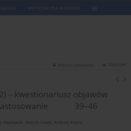
sopiśmie
WYTYCZNE DLA AUTORÓW
Statystyki
Pobierz cytowanie
2) – kwestionariusz objawów
a i zastosowanie 39–46
z Pawlowski
,
Marcin Siwek
,
Andrzej Kiejna