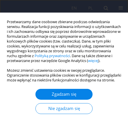
EN
PL
Przetwarzamy dane osobowe zbierane podczas odwiedzania
serwisu. Realizacja funkcji pozyskiwania informacji o użytkownikach
i ich zachowaniu odbywa się poprzez dobrowolnie wprowadzone w
formularzach informacje oraz zapisywanie w urządzeniach
końcowych plików cookies (tzw. ciasteczka). Dane, w tym pliki
cookies, wykorzystywane są w celu realizacji usług, zapewnienia
wygodnego korzystania ze strony oraz w celu monitorowania
ruchu zgodnie z
Polityką prywatności
. Dane są także zbierane i
przetwarzane przez narzędzie Google Analytics (
więcej
).
1/2011 vol. 45
Możesz zmienić ustawienia cookies w swojej przeglądarce.
Ograniczenie stosowania plików cookies w konfiguracji przeglądarki
ARTICLE
może wpłynąć na niektóre funkcjonalności dostępne na stronie.
Związek mechanizmów
Zgadzam się
obronnych osobowości z
Nie zgadzam się
nasileniem objawów zespołu
lęku napadowego i depresji u